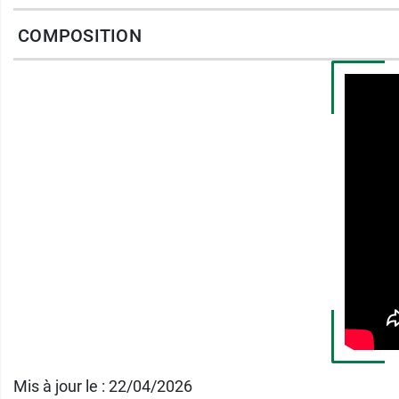
Conditionné dans un petit tube pratique, 
COMPOSITION
fluide
qui pénètre rapidement dans la peau e
Testé sous contrôle dermatologique et oph
Ingrédients 100 % d'origine naturelle
Pensez aussi au
Super Sérum Skin Food W
Conditionnement :
tube de 12 ml
Mis à jour le : 22/04/2026