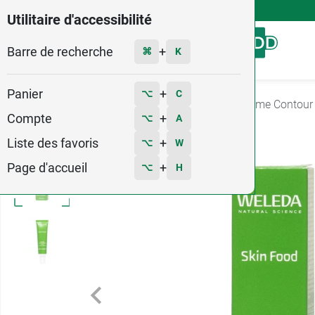
4,9
Voir les 58579 avis
Utilitaire d'accessibilité
Barre de recherche
Menu
+
⌘
K
Panier
+
⌥
C
Accueil
Hygiène - Beauté
Soin Visage
Crème Contour
Compte
+
⌥
A
Liste des favoris
+
⌥
W
Page d'accueil
+
⌥
H