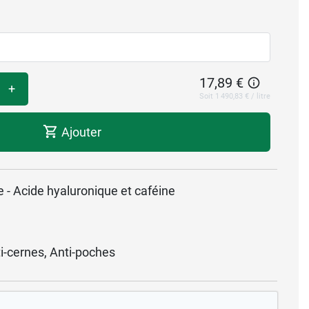
17,89 €
+
Soit 1 490,83 € / litre
Ajouter
e - Acide hyaluronique et caféine
i-cernes, Anti-poches