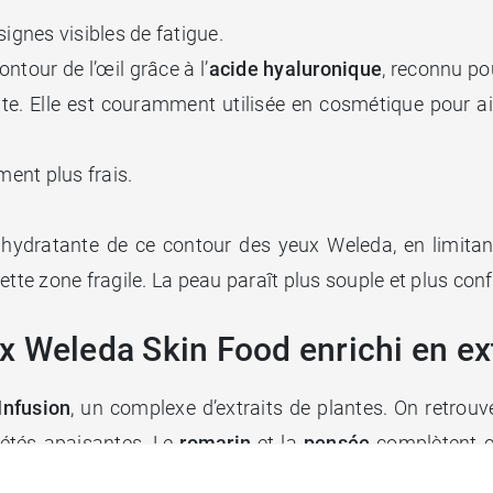
ignes visibles de fatigue.
ntour de l’œil grâce à l’
acide hyaluronique
, reconnu pou
te. Elle est couramment utilisée en cosmétique pour ai
ment plus frais.
n hydratante de ce contour des yeux Weleda, en limitan
ette zone fragile. La peau paraît plus souple et plus conf
x Weleda Skin Food enrichi en ex
Infusion
, un complexe d’extraits de plantes. On retro
riétés apaisantes. Le
romarin
et la
pensée
complètent ce
e d’ingrédients 100 % d’origine naturelle. Elle est é