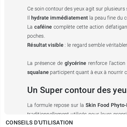
Ce soin contour des yeux agit sur plusieurs s
Il
hydrate immédiatement
la peau fine du co
La
caféine
complète cette action défatigan
poches.
Résultat visible
: le regard semble véritable
La présence de
glycérine
renforce l’actio
squalane
participent quant à eux à nourrir c
Un Super contour des yeu
La formule repose sur la
Skin Food Phyto-
traditionnellement utilisés pour leurs prop
CONSEILS D'UTILISATION
l’équilibre cutané. La formule est composé