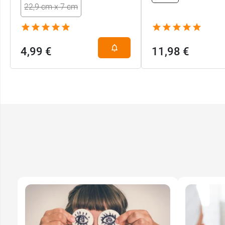
22,9 cm x 7 cm
4,99 €
11,98 €