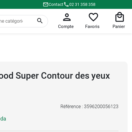
Contact
02 31 358 358
Compte
Favoris
Panier
ood Super Contour des yeux
Référence :
3596200056123
eda