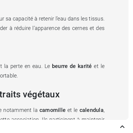
r sa capacité à retenir l’eau dans les tissus.
der à réduire l’apparence des cernes et des
t la perte en eau. Le
beurre de karité
et le
ortable.
traits végétaux
uve notamment la
camomille
et le
calendula
,
tte association. Ils participent à maintenir
galement respectueuse du microbiome cutané.