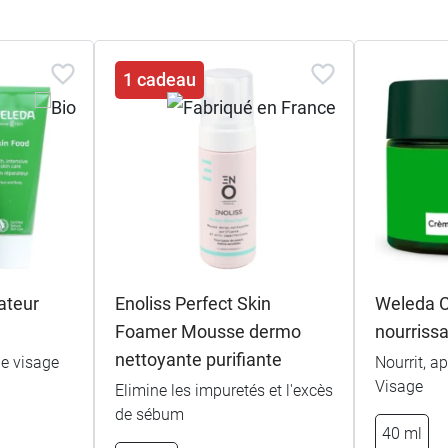
1 cadeau
ateur
Enoliss Perfect Skin
Weleda C
Foamer Mousse dermo
nourriss
nettoyante purifiante
le visage
Nourrit, ap
Visage
Elimine les impuretés et l'excès
de sébum
40 ml