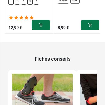
1
2
3
4
5
12,99 €
8,99 €
Fiches conseils
12,99 €
1
12,99 €
2