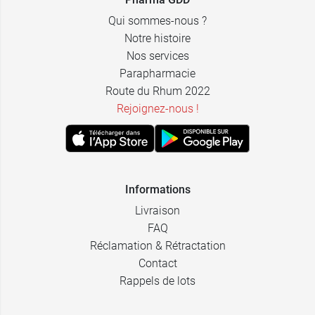
13,99 €
M
Qui sommes-nous ?
38 à 42 cm -
4,29 €
7,5 cm
Notre histoire
13,99 €
L
Nos services
43 à 47 cm -
4,29 €
Parapharmacie
7,5 cm
13,99 €
XL
Route du Rhum 2022
48 à 51 cm -
Rejoignez-nous !
4,29 €
7,5 cm
Informations
Livraison
FAQ
Réclamation & Rétractation
Contact
Rappels de lots