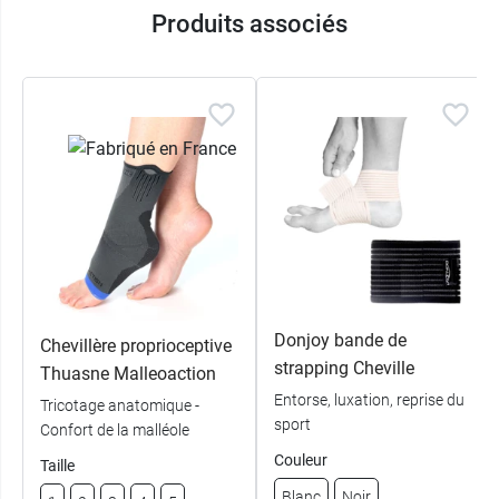
Douleurs chroniques ou aiguës dans
Produits associés
l'articulation de la cheville
Entorses bénignes de la cheville
Début d'arthrose ou d'arthrite avec et sans
épanchement articulaire
Caractéristiques :
Effet chauffant et compressif
80% de fils recyclés
Conditionnement 100% recyclé
Conditionnement :
Vendu à l'unité
Donjoy bande de
Chevillère proprioceptive
En cas d'épicondylite, nous conseillons l'
attelle
strapping Cheville
Thuasne Malleoaction
Epi Control Expert Velpeau
.
Entorse, luxation, reprise du
Tricotage anatomique -
sport
Confort de la malléole
Couleur
Taille
Blanc
Noir