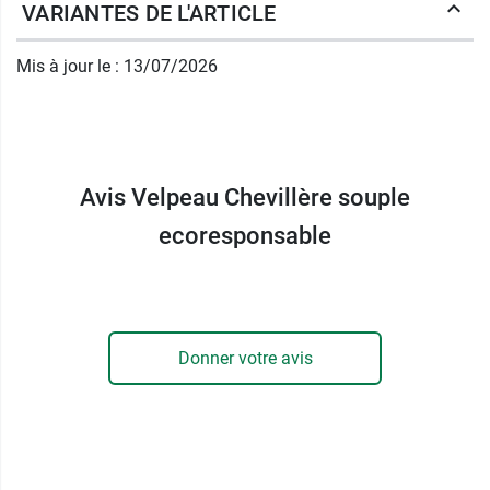
VARIANTES DE L'ARTICLE
Orthèse de cheville
Velpeau écoresponsable
Mis à jour le : 13/07/2026
Les qualités de cette chevillère ne se résument
pas à simples fonctions orthopédiques, puisque
le laboratoire Velpeau s'est évertué à la
concevoir selon une perspective
Avis Velpeau Chevillère souple
environnementale. En effet, les fils utilisés pour
ecoresponsable
son tissage sont issus, pour 80% d'entre eux, du
recyclage, réduisant ainsi l'impact de production.
D'autre part, par souci de cohérence, la boite
même de cette orthèse de cheville est composée
entièrement de papier recyclé et de
Donner votre avis
fibre végétale.
Indications de la chevillère
Velpeau