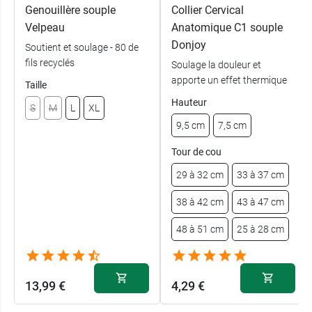
Genouillère souple
Collier Cervical
Velpeau
Anatomique C1 souple
Donjoy
Soutient et soulage - 80 de
fils recyclés
Soulage la douleur et
apporte un effet thermique
Taille
Hauteur
S
M
L
XL
9,5 cm
7,5 cm
Tour de cou
29 à 32 cm
33 à 37 cm
38 à 42 cm
43 à 47 cm
48 à 51 cm
25 à 28 cm
13,99 €
4,29 €