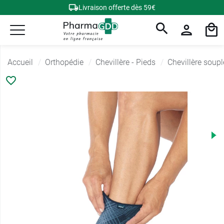
Livraison offerte dès 59€
Accueil
Orthopédie
Chevillère - Pieds
Chevillère soupl