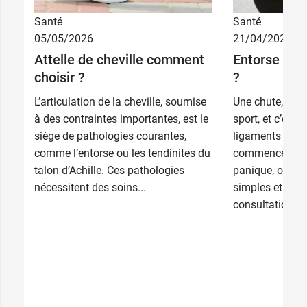
Santé
Santé
12,99 €
3
05/05/2026
21/04/2026
Attelle de cheville comment
Entorse : c
12,99 €
8,99 €
4
Blanc
choisir ?
?
12,99 €
8,99 €
5
Noir
L’articulation de la cheville, soumise
Une chute, un 
à des contraintes importantes, est le
sport, et c’est l
siège de pathologies courantes,
ligaments ont 
comme l’entorse ou les tendinites du
commence à se
talon d’Achille. Ces pathologies
panique, on réa
nécessitent des soins...
simples et on a
consultation...