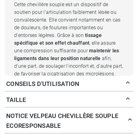
Cette chevillère souple est un dispositif de
soutien pour l'articulation faiblement lésée ou
convalescente. Elle convient notamment en cas
de douleurs, de foulures importantes ou
d'entorses légères. Grâce à son
tissage
spécifique et son effet chauffant
, elle assure
une compression suffisante pour
maintenir les
ligaments dans leur position naturelle
afin,
d'une part, de soulager l'inconfort et, d'autre part,
de favoriser la cicatrisation des microlésions.
Elle évite également que le traumatisme ne
CONSEILS D'UTILISATION
s'aggrave au cours de la marche ou d'une
activité physique. Cette orthèse n'est pas un
TAILLE
dispositif d'immobilisation. Très fine, elle se
glisse dans une chaussette et une chaussure
NOTICE VELPEAU CHEVILLÈRE SOUPLE
pour un confort de port optimal et une discrétion
ECORESPONSABLE
idéale. Elle se porte sur le pied gauche ou droit.