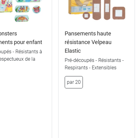
onsters
Pansements haute
ents pour enfant
résistance Velpeau
Elastic
upés - Résistants à
Respectueux de la
Pré-découpés - Résistants -
Respirants - Extensibles
0,80 €
par 20
0,98 €
1,25 €
1,85 €
3,58 €