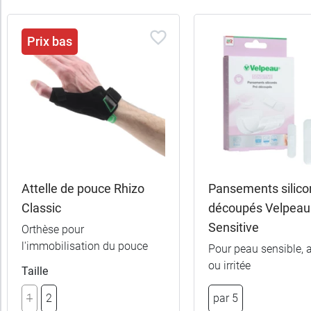
Prix bas
Attelle de pouce Rhizo
Pansements silico
Classic
découpés Velpeau
Sensitive
Orthèse pour
l'immobilisation du pouce
Pour peau sensible,
ou irritée
Taille
1
2
par 5