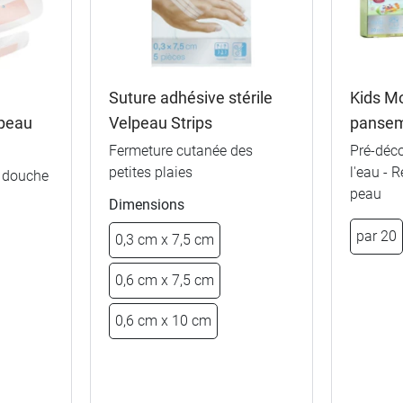
Suture adhésive stérile
Kids M
peau
Velpeau Strips
pansem
Fermeture cutanée des
Pré-déco
petites plaies
l'eau - 
a douche
peau
Dimensions
5 cm x 4 m
par 20
0,3 cm x 7,5 cm
7 cm x 4 m
0,6 cm x 7,5 cm
10 cm x 4 m
0,6 cm x 10 cm
0,99 €
2,5 cm x 5 m
15 cm x 4 m
1,19 €
2,5 cm x 9,14 m
20 cm x 5 m