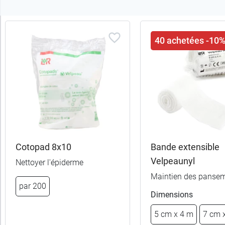
Trier
40 achetées -10
les
produits
Trier
Par défaut
trer
es
ltats
Cotopad 8x10
Bande extensible
21
Velpeaunyl
Nettoyer l'épiderme
uits)
Maintien des panse
par 200
Catégories
Dimensions
5 cm x 4 m
7 cm 
Sous-