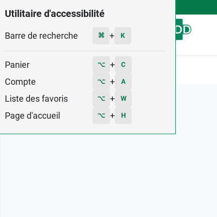
4,9
Voir les 58579 avis
Utilitaire d'accessibilité
Barre de recherche
Menu
+
⌘
K
Panier
+
⌥
C
Accueil
Marques
Velpeau
Compte
+
⌥
A
Liste des favoris
+
⌥
W
Page d'accueil
+
⌥
H