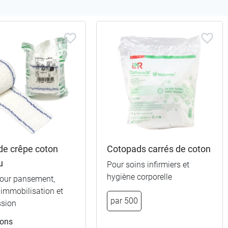
de crêpe coton
Cotopads carrés de coton
u
Pour soins infirmiers et
hygiène corporelle
our pansement,
, immobilisation et
par 500
sion
ions