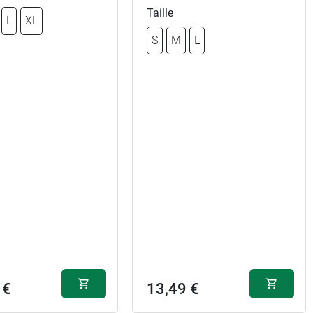
Taille
L
XL
S
M
L
 €
13,49 €