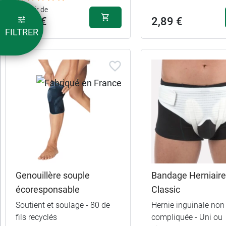
A partir de
3,29 €
2,89 €
FILTRER
Genouillère souple
Bandage Herniaire
écoresponsable
Classic
Soutient et soulage - 80 de
Hernie inguinale non
fils recyclés
compliquée - Uni ou