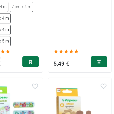
 4 m
7 cm x 4 m
x 4 m
x 4 m
x 5 m
e
€
5,49 €