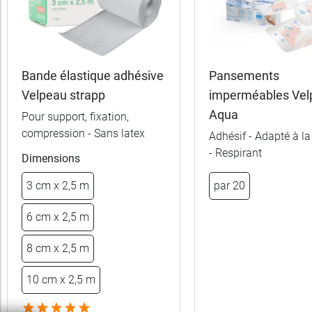
Modèle
Orthopédie
Bande élastique adhésive
Pansements
Velpeau strapp
imperméables Vel
Pansement
Aqua
Pour support, fixation,
compression - Sans latex
Adhésif - Adapté à l
- Respirant
Dimensions
3 cm x 2,5 m
par 20
0,23 €
5 cm x 4 m
6 cm x 2,5 m
0,29 €
7 cm x 4 m
8 cm x 2,5 m
0,39 €
10 cm x 4 m
10 cm x 2,5 m
0,49 €
15 cm x 4 m