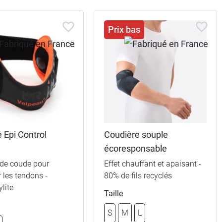
Prix bas
 Epi Control
Coudière souple
écoresponsable
 de coude pour
Effet chauffant et apaisant -
 les tendons -
80% de fils recyclés
lite
Taille
S
M
L