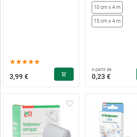
catégories
10 cm x 4 m
15 cm x 4 m
Fabriqué
en
France
Promotions
A partir de
3,99 €
0,23 €
Activité
Caractéristiques
Forme
Matière