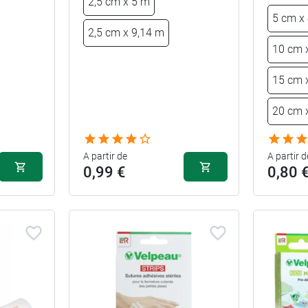
2,5 cm x 5 m
5 cm x
2,5 cm x 9,14 m
10 cm 
15 cm 
20 cm 
A partir de
A partir d
0,99 €
0,80 