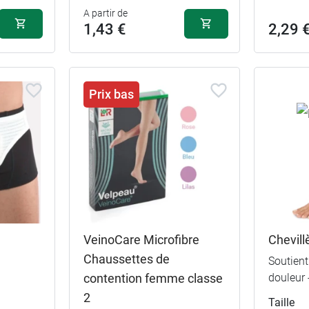
A partir de
1,43 €
2,29 
Prix bas
VeinoCare Microfibre
Chevill
Chaussettes de
Soutient
contention femme classe
douleur 
2
Taille