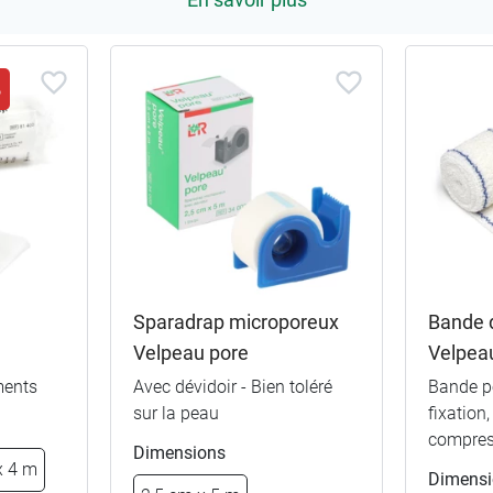
%
Sparadrap microporeux
Bande 
Velpeau pore
Velpea
ments
Avec dévidoir - Bien toléré
Bande p
sur la peau
fixation
compres
Dimensions
x 4 m
Dimens