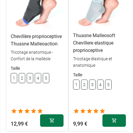
Thuasne Malleosoft
Chevillère proprioceptive
Chevillere elastique
Thuasne Malleoaction
proprioceptive
Tricotage anatomique -
Confort de la malléole
Tricotage élastique et
anatomique
Taille
Taille
1
2
3
4
5
1
2
3
4
5
12,99 €
9,99 €