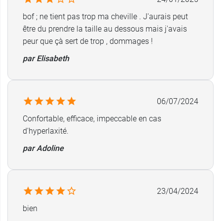
maintien.
Disponible en
5 tailles
.
bof ; ne tient pas trop ma cheville . J'aurais peut
Adaptation à la morphologie pour éviter les
être du prendre la taille au dessous mais j'avais
effets garrots.
peur que çà sert de trop , dommages !
S'enfile simplement comme une chaussette.
par Elisabeth
Coloris :
Bleu
Conditionnement
: Une chevillère
Pour les traumatismes plus importants, nous
06/07/2024
vous proposons aussi la
botte de marche
Confortable, efficace, impeccable en cas
Gibaud Walker
.
d'hyperlaxité.
par Adoline
23/04/2024
bien