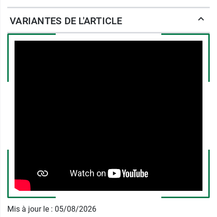
Enfin, cette chevillère
Malléogib 3D
est proposée
VARIANTES DE L'ARTICLE
en deux coloris,
bleu
et
rose
, grâce à son
design
3D qui permet de révéler le travail des muscles
et des articulations.
Grâce à ses
coutures
fines
situées à l'arrière du pied, elle est facile à mettre
en place et procure un meilleur
confort
à porter.
La pratique d'une
activité sportive
régulière est
essentielle à la
prévention
de l'
entorse
puisqu'elle permet de renforcer les articulations.
L'entraînement sportif doit systématiquement
débuter par un échauffement adapté. Un bon
équipement (chaussures adaptées, protections
spéciales...) participe également à réduire le
risque d'entorse. Elle ne contient pas de latex et
n'occasionne ainsi aucune allergie.
Les plus de la chevillère souple
Mis à jour le : 05/08/2026