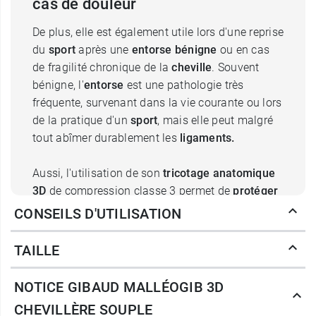
cas de douleur
De plus, elle est également utile lors d'une reprise
du
sport
après une
entorse bénigne
ou en cas
de fragilité chronique de la
cheville
. Souvent
bénigne, l'
entorse
est une pathologie très
fréquente, survenant dans la vie courante ou lors
de la pratique d'un
sport
, mais elle peut malgré
tout abîmer durablement les
ligaments.
Aussi, l'utilisation de son
tricotage anatomique
3D
de compression classe 3 permet de
protéger
l'articulation et d'
améliorer
la proprioception
,
CONSEILS D'UTILISATION
elle garantit ainsi un
maintien
optimal et procure
un effet
antalgique
, la douleur est diminuée. De
TAILLE
même que sa zone spécifique de décompression
à structure ajourée qui elle, évite les irritations au
NOTICE GIBAUD MALLÉOGIB 3D
cou-de-pied.
CHEVILLÈRE SOUPLE