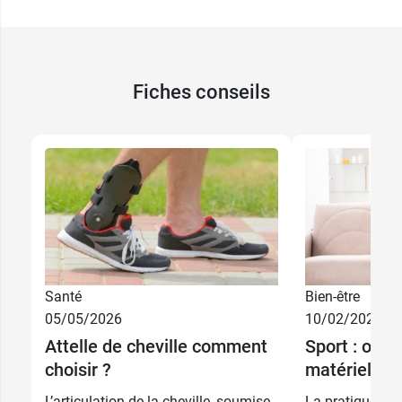
Fiches conseils
12,99 €
9,99 €
1
1
12,99 €
9,99 €
2
2
Santé
Bien-être
05/05/2026
10/02/2025
12,99 €
9,99 €
3
3
Attelle de cheville comment
Sport : orth
choisir ?
matériel de
12,99 €
9,99 €
4
4
L’articulation de la cheville, soumise
La pratique spo