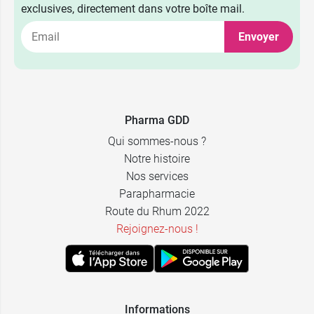
9,99 €
2
exclusives, directement dans votre boîte mail.
Envoyer
9,99 €
3
9,99 €
4
9,99 €
5
Pharma GDD
Qui sommes-nous ?
Notre histoire
Nos services
Parapharmacie
Route du Rhum 2022
Rejoignez-nous !
Informations