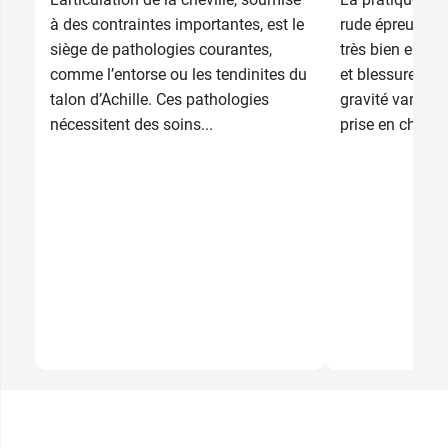
à des contraintes importantes, est le
rude épreuve, 
12,99 €
9,99 €
5
5
siège de pathologies courantes,
très bien entra
comme l’entorse ou les tendinites du
et blessures so
talon d’Achille. Ces pathologies
gravité variable
nécessitent des soins...
prise en charge 