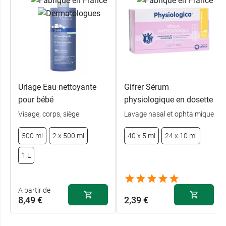
Uriage Eau nettoyante
Gifrer Sérum
pour bébé
physiologique en dosette
Visage, corps, siège
Lavage nasal et ophtalmique
500 ml
2 x 500 ml
40 x 5 ml
24 x 10 ml
1 L
A partir de
8,49 €
2,39 €