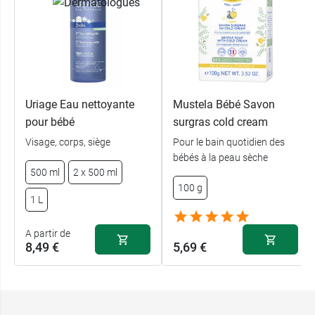
Uriage Eau nettoyante
Mustela Bébé Savon
pour bébé
surgras cold cream
Visage, corps, siège
Pour le bain quotidien des
bébés à la peau sèche
500 ml
2 x 500 ml
100 g
1 L
A partir de
8,49 €
5,69 €