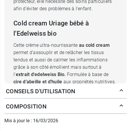
protecteur, elle nécessite des soins particuliers
afin d’éviter des problèmes à l’enfant.
Cold cream Uriage bébé à
l'Edelweiss bio
Cette crème ultra-nourrissante
au cold cream
permet d’assouplir et de relâcher les tissus
tendus et aussi de calmer les inflammations
grâce à son côté émollient mais surtout à
l'
extrait d'edelweiss Bio.
Formulée à base de
cire d’abeille et d’huile
aux propriétés nutritives,
cette
crème Uriage Bébé
restaure, d'autre part, le
CONSEILS D'UTILISATION
film hydrolipidique du nourrisson.
COMPOSITION
Riche en
eau thermale d’Uriage
, la crème Cold
cream apaise les peaux sensibles et apporte un
Mis à jour le : 16/03/2026
confort immédiat par le biais de sa richesse en