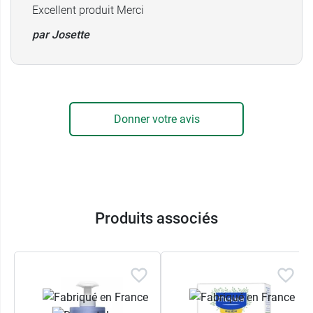
formulé spécifiquement pour les enfants
Excellent produit Merci
l'
Huile lavante apaisante Uriage bébé
.
par Josette
Conditionnement
: 1 tube de 75 ml
Donner votre avis
Produits associés