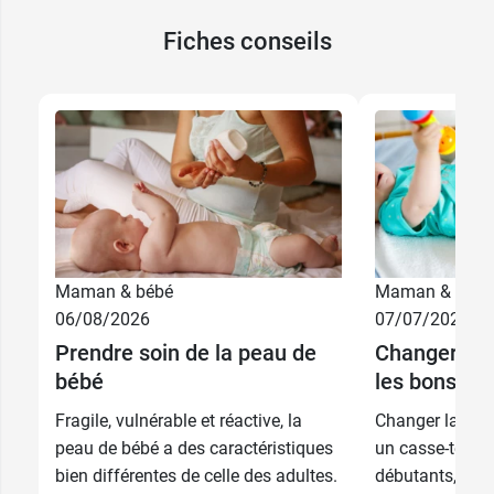
Fiches conseils
8,49 €
500 ml
Maman & bébé
Maman & bébé
13,89 €
2 x 500 ml
06/08/2026
07/07/2026
Prendre soin de la peau de
Changer la 
10,49 €
1 L
bébé
les bons ge
Fragile, vulnérable et réactive, la
Changer la cou
peau de bébé a des caractéristiques
un casse-tête p
bien différentes de celle des adultes.
débutants, qui 