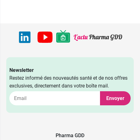
Newsletter
Restez informé des nouveautés santé et de nos offres
exclusives, directement dans votre boîte mail.
8,49 €
500 ml
Envoyer
13,89 €
2,39 €
2 x 500 ml
40 x 5 ml
10,49 €
2,39 €
1 L
24 x 10 ml
Pharma GDD