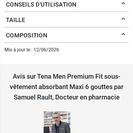
CONSEILS D'UTILISATION
Ils disposent d'un noyau absorbant situé en
position avant. Cette zone d'absorption
TAILLE
sécurisée et étanche capture les liquides et
protège contre les fuites, l'humidité et les
COMPOSITION
odeurs.
Caractéristiques des protections
Mis à jour le : 12/06/2026
Tena homme Premium Fit Maxi 6
gouttes
Avis sur Tena Men Premium Fit sous-
Référence : 798306.
vêtement absorbant Maxi 6 gouttes par
Absorption : 1350 ml.
Samuel Rault, Docteur en pharmacie
6 gouttes
Tailles disponibles : L/XL.
Testé dermatologiquement.
Dispositif médical avec marquage CE.
Tena est engagée dans une démarche de