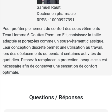
réduction de son empreinte carbone. Dans ses
usines situées en Europe, Tena fait appel à de
Samuel Rault
l'électricité renouvelable. L'emballage de ces
Docteur en pharmacie
protections est majoritairement recyclable.
RPPS : 10000927391
Pour profiter pleinement du confort des sous-vêtements
Tena propose aussi les sous-vêtements homme
Tena Homme 6 Gouttes Premium Fit, choisissez la taille
Active Fit Super.
adaptée et portez-les comme un sous-vêtement classique.
Leur conception discrète permet une utilisation au travail,
Conditionnement :
paquet de 10 protections
lors des déplacements ou pendant certaines activités du
pour la taille L/XL.
quotidien. Pensez à remplacer la protection lorsque cela est
nécessaire afin de conserver une sensation de confort
optimale.
Questions / Réponses