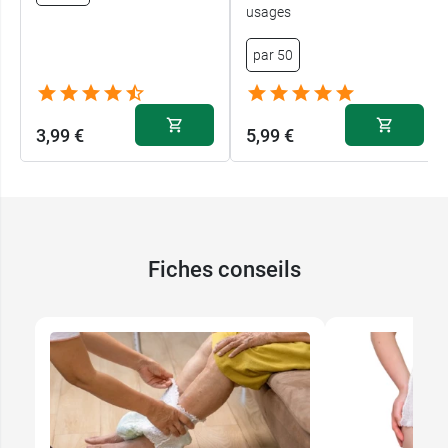
usages
par 50
3,99 €
5,99 €
Fiches conseils