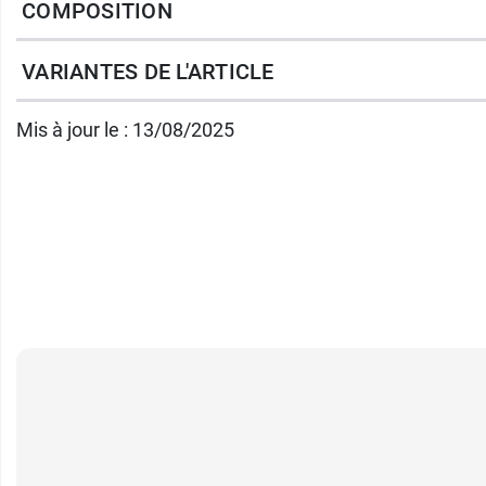
COMPOSITION
Conditionnement
: Flacon-pompe de 200 m
VARIANTES DE L'ARTICLE
Pour les pieds abîmés et secs, SVR a dosé 
Mis à jour le : 13/08/2025