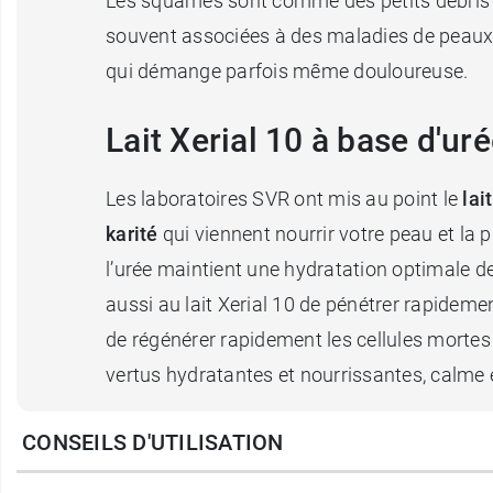
Les squames sont comme des petits débris d
souvent associées à des maladies de peaux c
qui démange parfois même douloureuse.
Lait Xerial 10 à base d'ur
Les laboratoires SVR ont mis au point le
lai
karité
qui viennent nourrir votre peau et la
l’urée maintient une hydratation optimale de
aussi au lait Xerial 10 de pénétrer rapidem
de régénérer rapidement les cellules mortes 
vertus hydratantes et nourrissantes, calme e
CONSEILS D'UTILISATION
Utilisé au quotidien, vous retrouverez une 
de 24h.