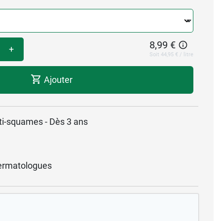
8,99 €
+
Soit 44,95 € / litre
Ajouter
nti-squames - Dès 3 ans
ermatologues