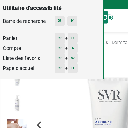
4,9
Voir les 58579 avis
Utilitaire d'accessibilité
Barre de recherche
Menu
+
⌘
K
Panier
+
⌥
C
Accueil
Santé
Irritations cutanées
Psoriasis - Dermite
Compte
+
⌥
A
4
Liste des favoris
+
⌥
W
Page d'accueil
+
⌥
H