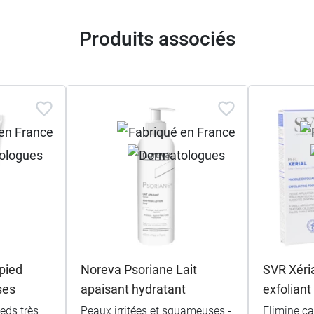
Produits associés
pied
Noreva Psoriane Lait
SVR Xéri
ses
apaisant hydratant
exfoliant
eds très
Peaux irritées et squameuses -
Elimine ca