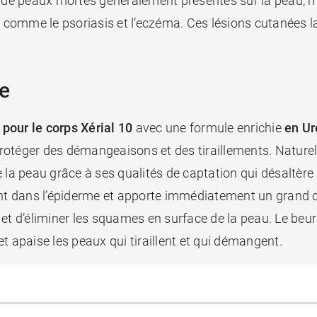
e peaux mortes généralement présentes sur la peau, mais
omme le psoriasis et l’eczéma. Ces lésions cutanées lai
ée
t pour le corps Xérial 10
avec une formule enrichie
en Ur
 protéger des démangeaisons et des tiraillements. Natur
 la peau grâce à ses qualités de captation qui désaltère
ent dans l’épiderme et apporte immédiatement un grand c
et d’éliminer les squames en surface de la peau. Le beurr
t apaise les peaux qui tiraillent et qui démangent.
peau souple et hydratée. Sa texture fondante et non gr