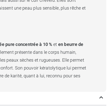
 aussi sur le cuir chevelu. Elles sont
ssent une peau plus sensible, plus rêche et
ée pure concentrée à 10 %
et
en beurre de
ellement présente dans le corps humain,
 les peaux sèches et rugueuses. Elle permet
onfort. Son pouvoir kératolytique lui permet
e de karité, quant à lui, reconnu pour ses
asse vous procure une hydratation maximale