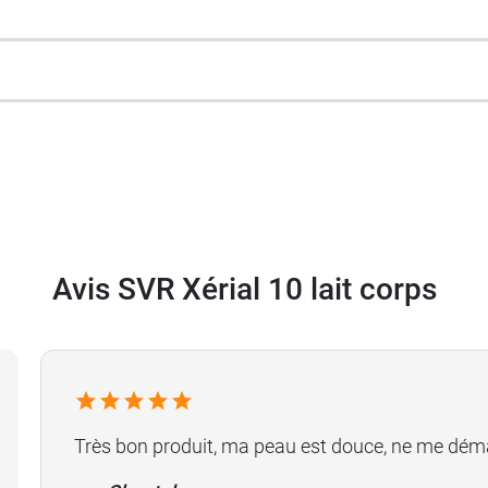
l ou 400 ml
son
soin Xerial 30 en crème pieds
avec 30% d'urée.
Avis SVR Xérial 10 lait corps
Très bon produit, ma peau est douce, ne me dém