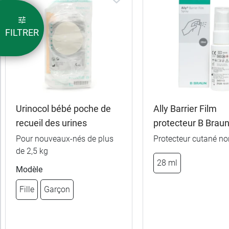
FILTRER
Urinocol bébé poche de
Ally Barrier Film
recueil des urines
protecteur B Brau
Pour nouveaux-nés de plus
Protecteur cutané non
de 2,5 kg
28 ml
Modèle
Fille
Garçon