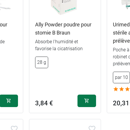
pour
Ally Powder poudre pour
Urimed
stomie B Braun
stérile
prélèv
 de
Absorbe l'humidité et
favorise la cicatrisation
Poche à 
robinet 
28 g
prélèvem
par 10
€
€
3,69 €
S
3,84 €
20,31
€
3,69 €
M