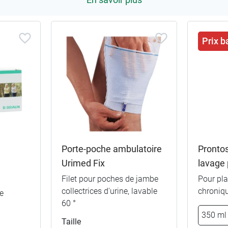
Prix b
Porte-poche ambulatoire
Prontos
Urimed Fix
lavage 
Filet pour poches de jambe
Pour pla
collectrices d'urine, lavable
chroniq
e
60 °
350 ml
Taille