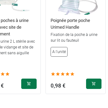
 poches à urine
Poignée porte poche
 avec site de
Urimed Handle
ement
Fixation de la poche à urine
sur lit ou fauteuil
urine 2 L stérile avec
de vidange et site de
A l'unité
ent sans aiguille
 €
0,98 €