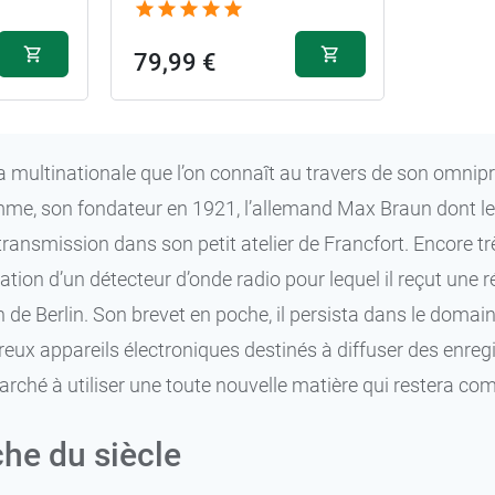
79,99 €
la multinationale que l’on connaît au travers de son omn
me, son fondateur en 1921, l’allemand Max Braun dont les
transmission dans son petit atelier de Francfort. Encore t
cation d’un détecteur d’onde radio pour lequel il reçut une
n de Berlin. Son brevet en poche, il persista dans le domain
ux appareils électroniques destinés à diffuser des enregis
rché à utiliser une toute nouvelle matière qui restera com
he du siècle
79,99 €
25 mm