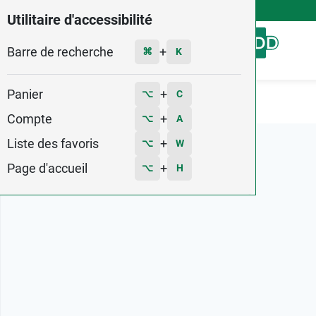
4,9
Voir les 58579 avis
Utilitaire d'accessibilité
Barre de recherche
Menu
+
⌘
K
Panier
+
⌥
C
Accueil
Marques
B Braun
Compte
+
⌥
A
Liste des favoris
+
⌥
W
Page d'accueil
+
⌥
H