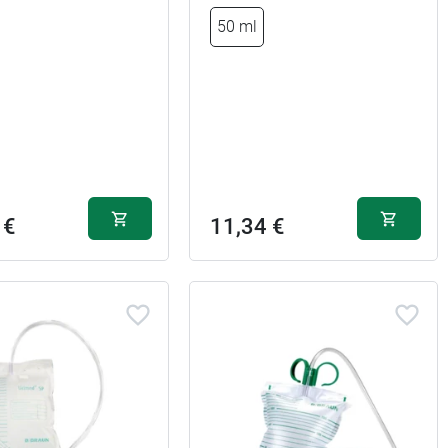
50 ml
 €
11,34 €