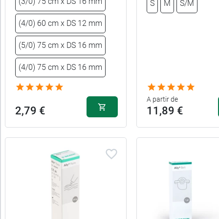
(3/0) 75 cm x DS 16 mm
S
M
S/M
catégories
(4/0) 60 cm x DS 12 mm
Promotions
(5/0) 75 cm x DS 16 mm
Caractéristiques
(4/0) 75 cm x DS 16 mm
Forme
A partir de
2,79 €
11,89 €
Incontinence
Indication
Sexe