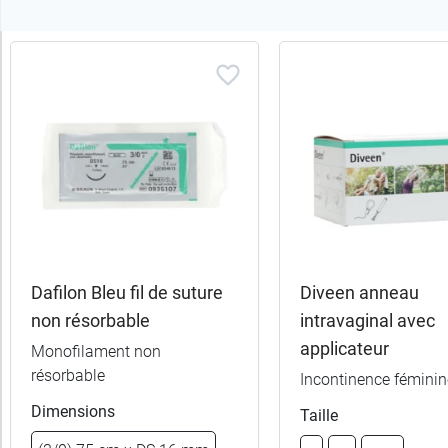
Trier
les
produits
Trier
Par défaut
trer
es
ltats
Dafilon Bleu fil de suture
Diveen anneau
13
non résorbable
intravaginal avec
uits)
applicateur
Monofilament non
résorbable
Catégories
Incontinence féminin
Dimensions
Taille
Sous-