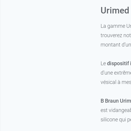
Urimed 
La gamme Uri
trouverez not
montant d’un 
Le
dispositif
d'une extrême
vésical à mes
B Braun Uri
est vidangeab
silicone qui p