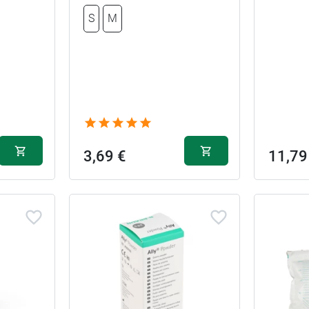
S
M
3,69 €
11,79