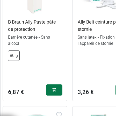
B Braun Ally Paste pâte
Ally Belt ceinture 
de protection
stomie
Barrière cutanée - Sans
Sans latex - Fixation
alcool
l'appareil de stomie
(3/0) 75 cm x DS
2,79 €
80 g
16 mm
(4/0) 60 cm x DS
2,79 €
12 mm
38,99 
S
(5/0) 75 cm x DS
2,79 €
16 mm
38,99 
M
6,87 €
3,26 €
(4/0) 75 cm x DS
2,79 €
11,89 
S/M
16 mm