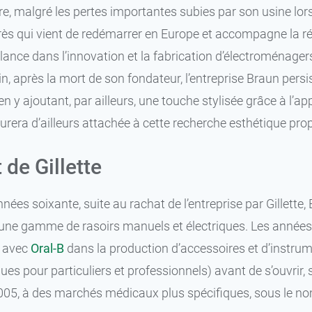
re, malgré les pertes importantes subies par son usine lo
79,99 €
29 mm
rès qui vient de redémarrer en Europe et accompagne la rév
e lance dans l’innovation et la fabrication d’électroménager
79,99 €
32 mm
in, après la mort de son fondateur, l’entreprise Braun per
79,99 €
36 mm
en y ajoutant, par ailleurs, une touche stylisée grâce à l’
rera d’ailleurs attachée à cette recherche esthétique prop
 de Gillette
années soixante, suite au rachat de l’entreprise par Gillett
ne gamme de rasoirs manuels et électriques. Les années 
n avec
Oral-B
dans la production d’accessoires et d’instrum
ques pour particuliers et professionnels) avant de s’ouvrir
05, à des marchés médicaux plus spécifiques, sous le no