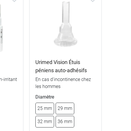
Urimed Vision Étuis
n
péniens auto-adhésifs
-irritant
En cas d'incontinence chez
les hommes
Diamètre
25 mm
29 mm
32 mm
36 mm