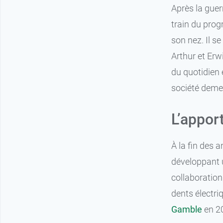
Après la guer
train du prog
son nez. Il s
3,99 €
Fille
Arthur et Erw
3,99 €
Garçon
du quotidien 
société demeu
L’apport
À la fin des 
développant u
collaboratio
dents électri
Gamble
en 20