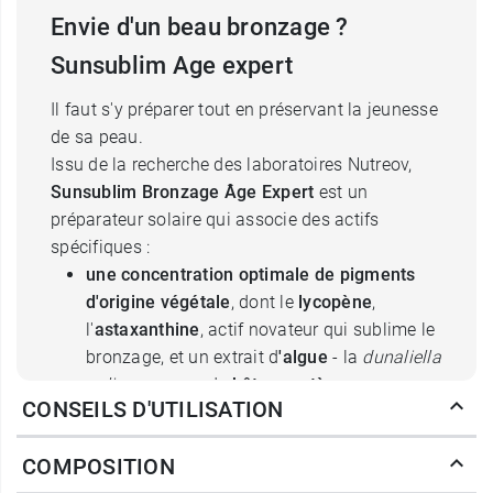
Envie d'un beau bronzage ?
Sunsublim Age expert
Il faut s'y préparer tout en préservant la jeunesse
de sa peau.
Issu de la recherche des laboratoires Nutreov,
Sunsublim Bronzage Âge Expert
est un
préparateur solaire qui associe des actifs
spécifiques :
une concentration optimale de pigments
d'origine végétale
, dont le
lycopène
,
l'
astaxanthine
, actif novateur qui sublime le
bronzage, et un extrait d
'algue
- la
dunaliella
salina
- source de
bêta-carotènes
,
CONSEILS D'UTILISATION
du
sélénium
, du
zinc
, de la
vitamine C
et de
la
vitamine E
qui aident à protéger les
COMPOSITION
cellules contre le stress oxydatif, assurant