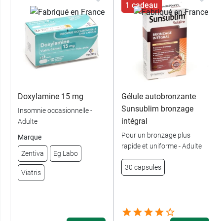
1 cadeau
Doxylamine 15 mg
Gélule autobronzante
Sunsublim bronzage
Insomnie occasionnelle -
intégral
Adulte
Pour un bronzage plus
Marque
rapide et uniforme - Adulte
Zentiva
Eg Labo
30 capsules
Viatris