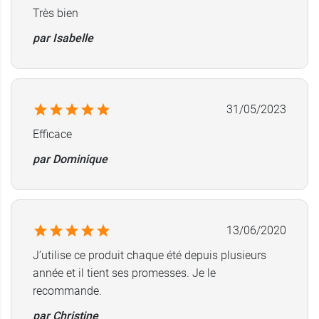
du type de peau, comme c'est le cas pour le
Très bien
complément alimentaire Sunsublim Bronzage
par Isabelle
pour peau claire
.
Conditionnement au choix :
1 boite de 28 capsules.
31/05/2023
Lot de 3 boites de 28 gélules d'origine
végétale.
Efficace
par Dominique
Fabricant
PHYSCIENCE
1 Rue Royale
92210 Saint-Cloud
13/06/2020
France
J’utilise ce produit chaque été depuis plusieurs
01 55 39 13 50
année et il tient ses promesses. Je le
recommande.
par Christine