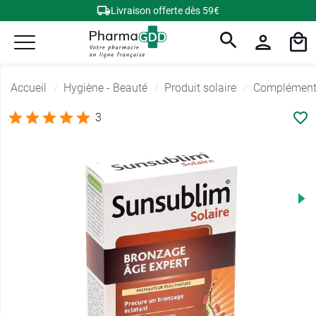
Livraison offerte dès 59€
Accueil
Hygiène - Beauté
Produit solaire
Compléments
3