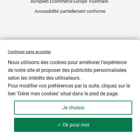
européen Ecommerce Europe Trustmark.
Accessibilité
: partiellement conforme
Continuer sans accepter
Nous utilisons des cookies pour améliorer l’expérience
1 cadeau
de notre site et proposer des publicités personnalisées
selon les intérêts des utilisateurs.
Contenance
Pour modifier vos préférences par la suite, cliquez sur le
lien 'Gérer mes cookies' situé dans le pied de page.
Je choisis
-
+
9,99 €
✓ Ok pour moi
Soit 416,25 € / kg
Ajouter