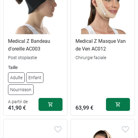
Medical Z Bandeau
Medical Z Masque Van
d'oreille AC003
de Ven AC012
Post otoplastie
Chirurgie faciale
55,90 €
Adulte 1
Taille
Adulte
Enfant
55,90 €
Adulte 2
Nourrisson
55,90 €
Adulte 3
A partir de
41,90 €
63,99 €