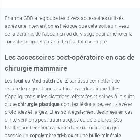
Pharma GDD a regroupé les divers accessoires utilisés
après une intervention esthétique que cela soit au niveau
41,99 €
0
de la poitrine, de l’abdomen ou du visage pour améliorer la
convalescence et garantir le résultat escompté.
41,99 €
1
Les accessoires post-opératoire en cas de
41,99 €
2
chirurgie mammaire
41,99 €
3
Les
feuilles Medipatch Gel Z
sur tissu permettent de
réduire le risque d'une cicatrice hypertrophique. Elles
41,99 €
4
s’appliquent sur les cicatrices refermées et saines à la suite
d’une
chirurgie plastique
dont les lésions peuvent s'avérer
41,99 €
profondes et larges. Elles sont également destinées en cas
5
d'interventions post-traumatiques ou de brûlures. Ces
feuilles sont conçues à partir d'une combinaison qui
41,99 €
6
associe un
copolymère tri-bloc
et une
huile minérale