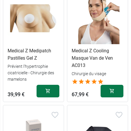
Medical Z Medipatch
Medical Z Cooling
Pastilles Gel Z
Masque Van de Ven
42,99 €
AC013
Adulte
Prévient l'hypertrophie
cicatricielle - Chirurgie des
Chirurgie du visage
mamelons
41,90 €
Enfant
39,99 €
67,99 €
42,99 €
Nourrisson