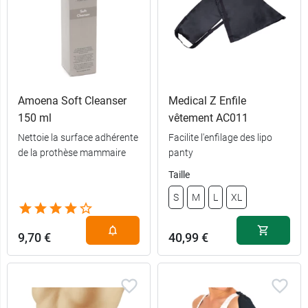
Amoena Soft Cleanser
Medical Z Enfile
150 ml
vêtement AC011
Nettoie la surface adhérente
Facilite l'enfilage des lipo
de la prothèse mammaire
panty
Taille
S
M
L
XL
9,70 €
40,99 €