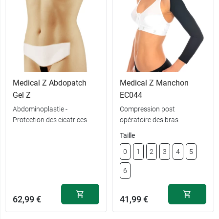
40,99 €
S
Medical Z Abdopatch
Medical Z Manchon
Gel Z
EC044
40,99 €
M
Abdominoplastie -
Compression post
Protection des cicatrices
opératoire des bras
40,99 €
L
Taille
40,99 €
XL
0
1
2
3
4
5
6
62,99 €
41,99 €