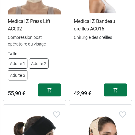
Medical Z Press Lift
Medical Z Bandeau
AC002
oreilles AC016
Compression post
Chirurgie des oreilles
opératoire du visage
39,99 €
5 cm x 8 cm
Taille
Adulte 1
Adulte 2
10 cm x 15
45,99 €
cm
Adulte 3
20 cm x 20
78,99 €
cm
55,90 €
42,99 €
30 cm x 40
125,99 €
cm