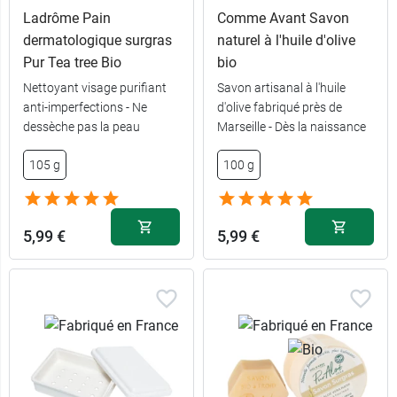
Ladrôme Pain
Comme Avant Savon
dermatologique surgras
naturel à l'huile d'olive
Pur Tea tree Bio
bio
4,69 €
100 g
Nettoyant visage purifiant
Savon artisanal à l'huile
anti-imperfections - Ne
d'olive fabriqué près de
dessèche pas la peau
Marseille - Dès la naissance
10,49 €
2 x 200 g
105 g
100 g
12,99 €
3 x 200 g
5,99 €
5,99 €