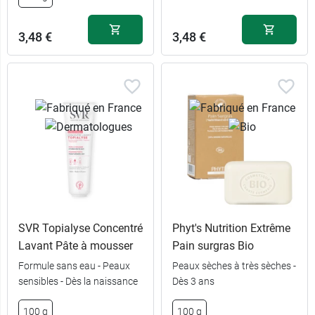
12,99 €
6,99 €
3 x 200 g
2 x 150 g
3,48 €
3,48 €
SVR Topialyse Concentré
Phyt's Nutrition Extrême
Lavant Pâte à mousser
Pain surgras Bio
Formule sans eau - Peaux
Peaux sèches à très sèches -
sensibles - Dès la naissance
Dès 3 ans
100 g
100 g