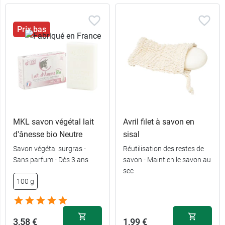
Prix bas
MKL savon végétal lait
Avril filet à savon en
d'ânesse bio Neutre
sisal
Savon végétal surgras -
Réutilisation des restes de
Sans parfum - Dès 3 ans
savon - Maintien le savon au
sec
5,99 €
100 g
100 g
9,89 €
2 x 100 g
3,58 €
1,99 €