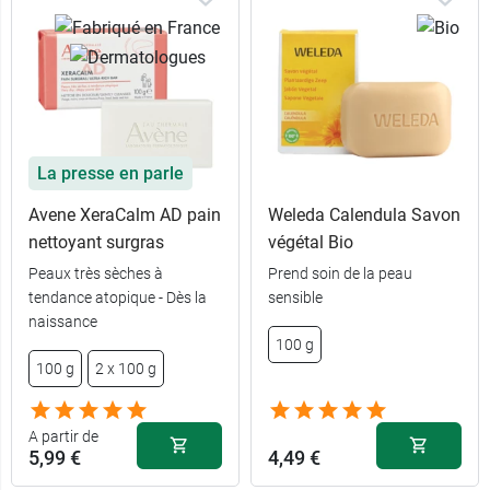
La presse en parle
Avene XeraCalm AD pain
Weleda Calendula Savon
nettoyant surgras
végétal Bio
Peaux très sèches à
Prend soin de la peau
tendance atopique - Dès la
sensible
naissance
3,99 €
100 g
100 g
100 g
2 x 100 g
7,99 €
2 x 100 g
A partir de
5,99 €
4,49 €