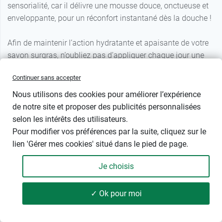
sensorialité, car il délivre une mousse douce, onctueuse et
enveloppante, pour un réconfort instantané dès la douche !
Afin de maintenir l’action hydratante et apaisante de votre
savon surgras, n’oubliez pas d’appliquer chaque jour une
crème contre les démangeaisons
sur l’ensemble du corps,
Continuer sans accepter
en insistant sur les zones les plus sensibles.
Nous utilisons des cookies pour améliorer l’expérience
A découvrir aussi sur Pharma GDD
de notre site et proposer des publicités personnalisées
selon les intérêts des utilisateurs.
Pour modifier vos préférences par la suite, cliquez sur le
Shampoing en pain
lien 'Gérer mes cookies' situé dans le pied de page.
Shampoing extra doux
Je choisis
Dentifrice fluoré
✓ Ok pour moi
43 produits
FILTRER
Nos marques - Savon surgras