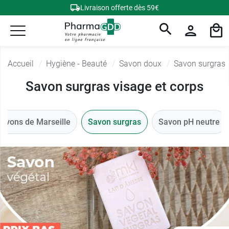
Livraison offerte dès 59€
Accueil
Hygiène - Beauté
Savon doux
Savon surgras
Savon surgras visage et corps
avons de Marseille
Savon surgras
Savon pH neutre