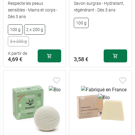
Respecte les peaux
Savon surgras - Hydratant,
sensibles - Mains et corps -
régénérant - Dès 3 ans
5,39 €
100 g
Dès 3 ans
100 g
8,79 €
2 x 100 g
100 g
2 x 200 g
3 x 200 g
A partir de
4,69 €
3,58 €