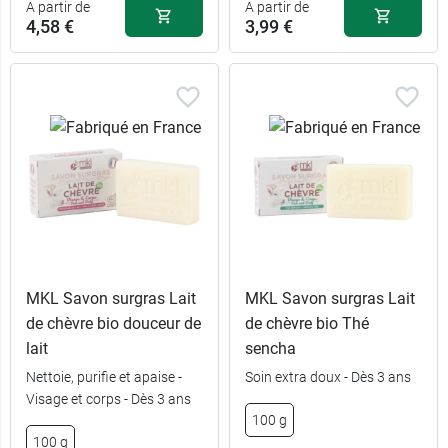
A partir de
A partir de
4,58 €
3,99 €
MKL Savon surgras Lait
MKL Savon surgras Lait
de chèvre bio douceur de
de chèvre bio Thé
lait
sencha
Nettoie, purifie et apaise -
Soin extra doux - Dès 3 ans
Visage et corps - Dès 3 ans
100 g
4,58 €
3,99 €
100 g
150 g
100 g