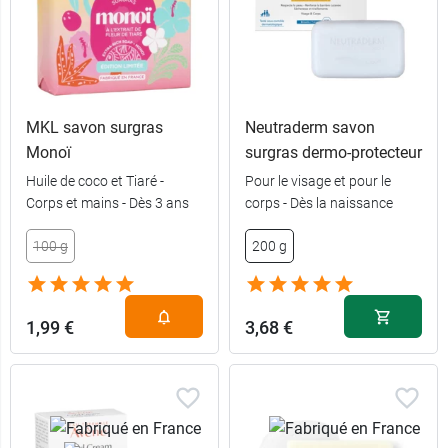
MKL savon surgras
Neutraderm savon
Monoï
surgras dermo-protecteur
Huile de coco et Tiaré -
Pour le visage et pour le
Corps et mains - Dès 3 ans
corps - Dès la naissance
5,49 €
150 g
100 g
200 g
10,99 €
2 x 150 g
1,99 €
3,68 €