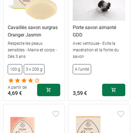
Cavaillès savon surgras
Porte savon aimanté
Oranger Jasmin
GDD
Respecte les peaux
Avec ventouse - Evite la
sensibles - Mains et corps -
macération et la fonte du
Dès 3 ans
savon
100 g
3 x 200 g
A l'unité
A partir de
4,69 €
3,59 €