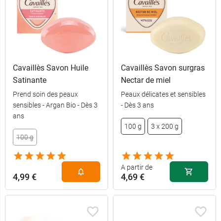
Cavaillès Savon Huile
Cavaillès Savon surgras
Satinante
Nectar de miel
Prend soin des peaux
Peaux délicates et sensibles
sensibles - Argan Bio - Dès 3
- Dès 3 ans
ans
4,69 €
100 g
100 g
3 x 200 g
100 g
12,99 €
3 x 200 g
A partir de
4,99 €
4,69 €