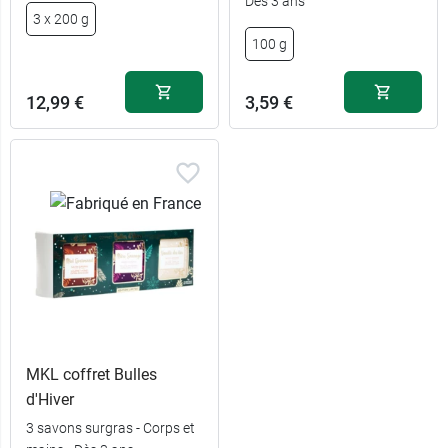
Dès 3 ans
3 x 200 g
100 g
12,99 €
3,59 €
MKL coffret Bulles
d'Hiver
3 savons surgras - Corps et