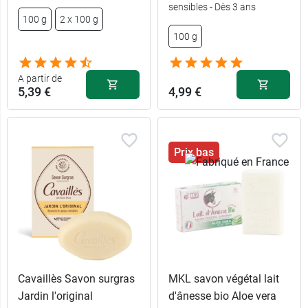
sensibles - Dès 3 ans
100 g
2 x 100 g
4,69 €
100 g
100 g
12,99 €
3 x 200 g
A partir de
5,39 €
4,99 €
Prix bas
Cavaillès Savon surgras
MKL savon végétal lait
Jardin l'original
d'ânesse bio Aloe vera