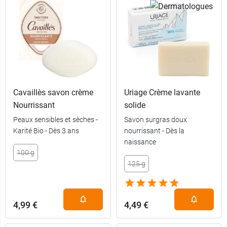
Cavaillès savon crème
Uriage Crème lavante
Nourrissant
solide
Peaux sensibles et sèches -
Savon surgras doux
Karité Bio - Dès 3 ans
nourrissant - Dès la
naissance
4,69 €
100 g
100 g
125 g
12,99 €
3 x 200 g
4,99 €
4,49 €