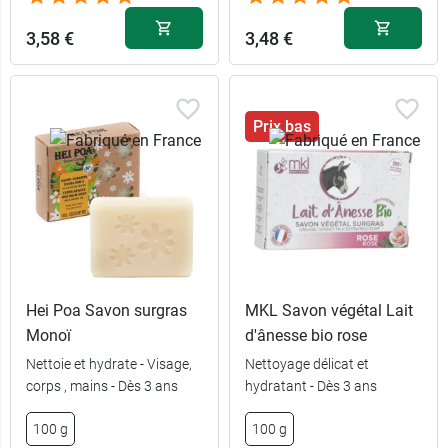
3,58 €
3,48 €
Prix bas
Hei Poa Savon surgras
MKL Savon végétal Lait
Monoï
d'ânesse bio rose
Nettoie et hydrate - Visage,
Nettoyage délicat et
corps , mains - Dès 3 ans
hydratant - Dès 3 ans
100 g
100 g