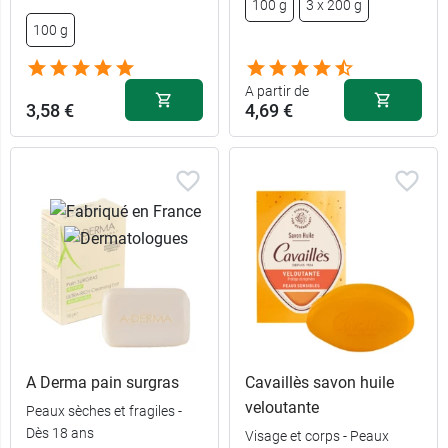
100 g
3 x 200 g
100 g
A partir de
3,58 €
4,69 €
A Derma pain surgras
Cavaillès savon huile
veloutante
Peaux sèches et fragiles -
Dès 18 ans
Visage et corps - Peaux