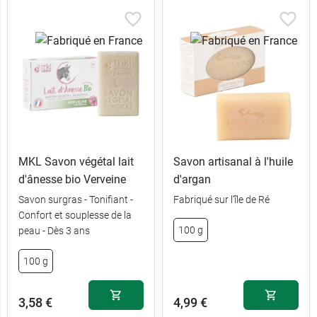
MKL Savon végétal lait
Savon artisanal à l'huile
d'ânesse bio Verveine
d'argan
Savon surgras - Tonifiant -
Fabriqué sur l'île de Ré
Confort et souplesse de la
100 g
peau - Dès 3 ans
100 g
3,58 €
4,99 €