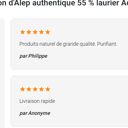
on d'Alep authentique 55 % laurier 
'environ 180 g à l'emballage
Produits naturel de grande qualité. Purifiant.
par Philippe
Livraison rapide
par Anonyme