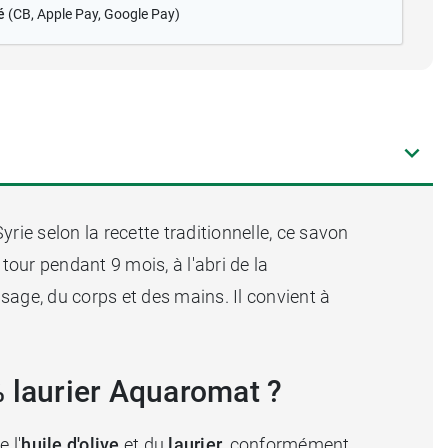
é
(CB
, Apple Pay, Google Pay)
rie selon la recette traditionnelle, ce savon
our pendant 9 mois, à l'abri de la
sage, du corps et des mains. Il convient à
% laurier Aquaromat ?
 l'
huile d'olive
et du
laurier
, conformément