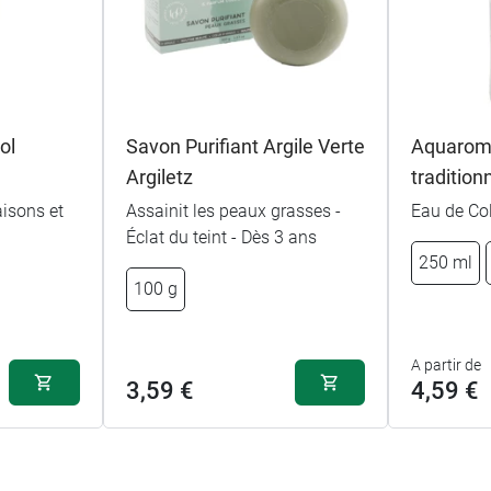
ol
Savon Purifiant Argile Verte
Aquarom
Argiletz
tradition
isons et
Assainit les peaux grasses -
Eau de Col
a
Éclat du teint - Dès 3 ans
250 ml
100 g
A partir de
3,59 €
4,59 €