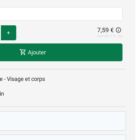
7,59 €
+
Soit 42,17 € / kg
Ajouter
ie - Visage et corps
in