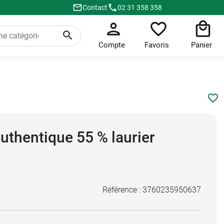
Contact
02 31 358 358
Compte
Favoris
Panier
uthentique 55 % laurier
Référence :
3760235950637