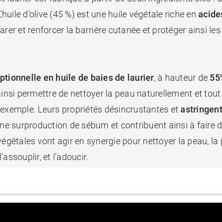
'huile d'olive (45 %) est une huile végétale riche en
acide
arer et renforcer la barrière cutanée et protéger ainsi l
ptionnelle en huile de baies de laurier
, à hauteur de
55
 ainsi permettre de nettoyer la peau naturellement et tout
 exemple. Leurs propriétés désincrustantes et
astringen
ne surproduction de sébum et contribuent ainsi à faire di
égétales vont agir en synergie pour nettoyer la peau, la p
'assouplir, et l'adoucir.
aromat est idéal pour les peaux sensibles, sujettes à l'a
écoupé traditionnellement à la main. Il intègre égalemen