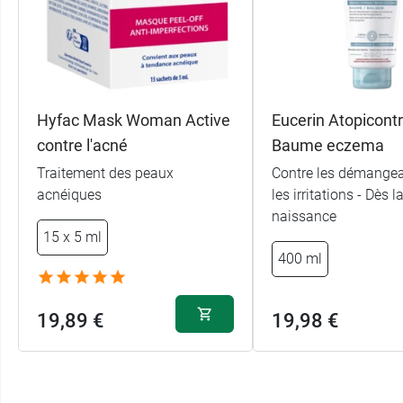
Hyfac Mask Woman Active
Eucerin Atopicontr
contre l'acné
Baume eczema
Traitement des peaux
Contre les démangea
acnéiques
les irritations - Dès l
naissance
15 x 5 ml
400 ml
19,89 €
19,98 €