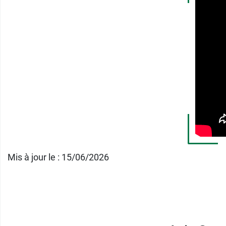
Avec le savon d'Alep authentique 55 % laurie
Caractéristiques du Savo
Tous les types de peaux, même sensibl
Visage et corps
55 % huile de baies de laurier
Formule non parfumée
Sans colorant
Mis à jour le : 15/06/2026
Biodégradable
Fabriqué en Syrie
Pensez aussi à la
Gelée gommante douceur