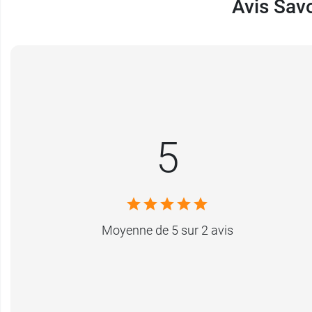
Avis Sav
Conditionnement :
1 pain de savon d'Alep d
5
Moyenne de 5 sur 2 avis