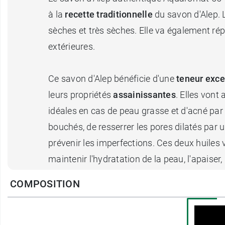
à la
recette traditionnelle
du savon d'Alep. L
sèches et très sèches. Elle va également rép
extérieures.
Ce savon d'Alep bénéficie d'une
teneur exce
leurs propriétés
assainissantes
. Elles vont
idéales en cas de peau grasse et d'acné par
bouchés, de resserrer les pores dilatés par u
prévenir les imperfections. Ces deux huiles v
maintenir l'hydratation de la peau, l'apaiser, l
COMPOSITION
Le savon d'Alep authentique 55 % laurier Aqu
présente sous la forme d'un pain de savon, d
authenticité.