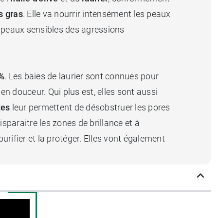
s gras
. Elle va nourrir intensément les peaux
es peaux sensibles des agressions
%
. Les baies de laurier sont connues pour
 en douceur. Qui plus est, elles sont aussi
tes
leur permettent de désobstruer les pores
sparaitre les zones de brillance et à
urifier et la protéger. Elles vont également
cné, à l’eczéma ou encore au psoriasis. Il se
t le sceau de son fabricant qui garantit son