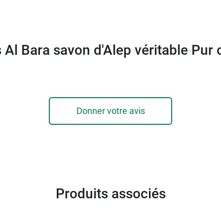
 Al Bara savon d'Alep véritable Pur 
p à l'Argile rose Al Bara
.
Donner votre avis
Produits associés