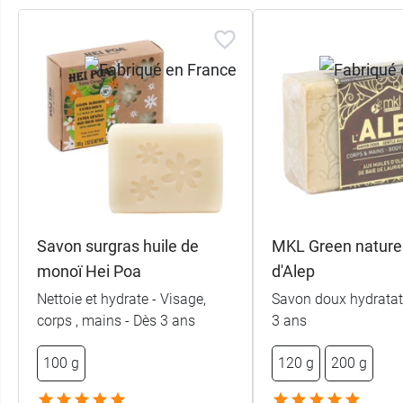
Savon surgras huile de
MKL Green nature
monoï Hei Poa
d'Alep
Nettoie et hydrate - Visage,
Savon doux hydratat
corps , mains - Dès 3 ans
3 ans
100 g
120 g
200 g