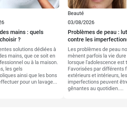
€
Beauté
€
26
03/08/2026
des mains : quels
Problèmes de peau : lut
choisir ?
contre les imperfection
entes solutions dédiées à
Les problèmes de peau n
des mains, que ce soit en
mènent parfois la vie du
fessionnel ou à la maison.
lorsque l'adolescence est 
, les gels
Favorisées par différents 
oliques ainsi que les bons
extérieurs et intérieurs, le
ffectuer pour un lavage...
imperfections peuvent êtr
gênantes au quotidien....