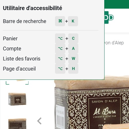
4,9
Voir les 58579 avis
Utilitaire d'accessibilité
Barre de recherche
Menu
+
⌘
K
Panier
+
⌥
C
Accueil
Hygiène - Beauté
Savon doux
Savon d'Alep
Compte
+
⌥
A
Liste des favoris
+
⌥
W
Page d'accueil
+
⌥
H