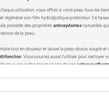
chaque utilisation, vous offrez à votre peau tous les bien
eau et régénérer son film hydrolipidique protecteur. Ce fai
huile possède des propriétés
antioxydantes
naturelles qu
 précoce de la peau.
ettoie tout en douceur et laisse la peau douce, souple et 
ltifonction
. Vous pourrez aussi l'utiliser pour nettoy
sébum ou les pellicules en raison de son
action purifiant
naturellement votre linge ou votre vaisselle.
l Bara laisse sur la peau ce léger
parfum inimitable et 