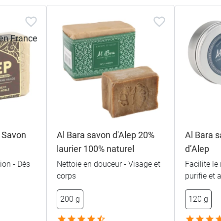
 Savon
Al Bara savon d'Alep 20%
Al Bara s
laurier 100% naturel
d’Alep
ion - Dès
Nettoie en douceur - Visage et
Facilite le
corps
purifie et 
200 g
120 g