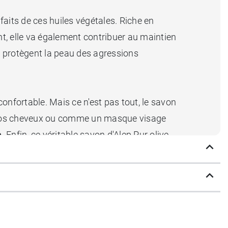
faits de ces huiles végétales. Riche en
sant, elle va également contribuer au maintien
i protègent la peau des agressions
confortable. Mais ce n'est pas tout, le savon
er vos cheveux ou comme un masque visage
e
. Enfin, ce véritable savon d'Alep Pur olive
authentique
du véritable savon d'Alep.