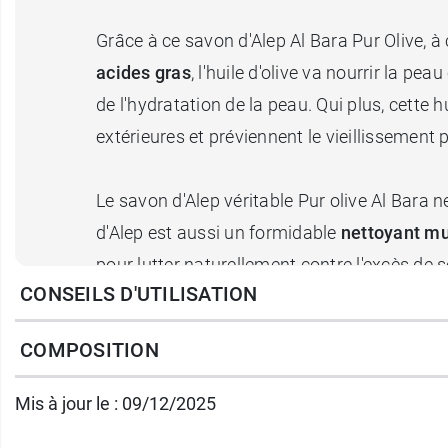
Grâce à ce savon d'Alep Al Bara Pur Olive, à 
acides gras
, l'huile d'olive va nourrir la p
de l'hydratation de la peau. Qui plus, cette 
extérieures et préviennent le vieillissement
Le savon d'Alep véritable Pur olive Al Bara n
d'Alep est aussi un formidable
nettoyant mu
pour lutter naturellement contre l'excès de 
CONSEILS D'UTILISATION
pourra aussi être utilisé pour nettoyer plus 
COMPOSITION
Ce pain de savon d'Alep véritable Pur olive A
Caractéristiques :
Mis à jour le : 09/12/2025
Savon artisanal