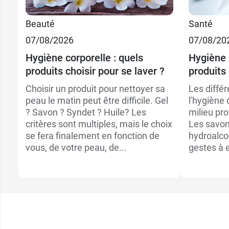
3,29 
120 g
Beauté
Santé
4,19 
200 g
07/08/2026
07/08/20
Hygiène corporelle : quels
Hygiène 
produits choisir pour se laver ?
produits 
Choisir un produit pour nettoyer sa
Les différ
peau le matin peut être difficile. Gel
l'hygiène 
? Savon ? Syndet ? Huile? Les
milieu pro
critères sont multiples, mais le choix
Les savons
se fera finalement en fonction de
hydroalco
vous, de votre peau, de...
gestes à e