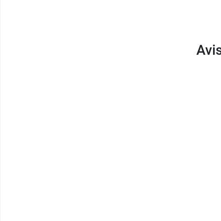
100 % naturel
Fabriqué à Alep, en Syrie
Avis
Pensez également à découvrir le
savon d'Ale
Conditionnement :
savon de 200 g