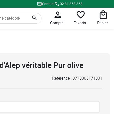
Contact
02 31 358 358
Compte
Favoris
Panier
d'Alep véritable Pur olive
Référence :
3770005171001