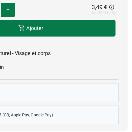
3,49 €
+
Soit 17,45 € / kg
Ajouter
urel - Visage et corps
in
é
(CB
, Apple Pay, Google Pay)