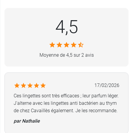
douce
qui agit à la fois par nutrition profonde du
derme et acion anti inflammatoire afin d'apaiser
4,5
les irritations ainsi que les sensations
d'inconfort.
Ce petit sachet contient 15 lingettes imprégnées
très pratiques à utiliser.
Moyenne de 4,5 sur 2 avis
Ces lingettes Cavaillès L'Intime hydratant sont
conçues avec une matière biodégradable mais
ne se jettent pas dans les toilettes.
17/02/2026
Caractéristiques :
Formule sans alcool et sans savon.
Ces lingettes sont très efficaces ; leur parfum léger.
100% biodégradable.
J'alterne avec les lingettes anti bactérien au thym
Sans rinçage.
de chez Cavaillès également. Je les recommande.
96 % d'origine naturelle.
par Nathalie
Conditionnement :
sachet de 15 lingettes format