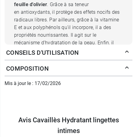
feuille d'olivier
. Grâce à sa teneur
en antioxydants, il protège des effets nocifs des
radicaux libres. Par ailleurs, grâce à la vitamine
E et aux polyphénols qu'il incorpore, il a des
propriétés nourrissantes. Il agit sur le
mécanisme d'hydratation de la peau. Enfin, il
possède des vertus protectrices et il est
CONSEILS D'UTILISATION
également purifiant.
COMPOSITION
Lingettes intimes Cavaillès
Mis à jour le : 17/02/2026
apaisantes pour la peau
Riche en vitamine E et en polyphénols, il nourrit
et régule le système naturel d'hydratation de la
peau. Il est aussi purifiant et protecteur.
Avis Cavaillès Hydratant lingettes
Ces lingettes intimes incorporent aussi de la
intimes
glycérine
hydratante et de
l'huile d'amande