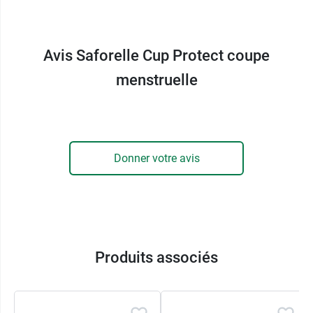
de protection naturelle, la coupe menstruelle
Saforelle possède une capacité de recueil bien
supérieure à celle d'un tampon et n'assèche pas
Avis Saforelle Cup Protect coupe
les muqueuses vaginales.
menstruelle
Elle possède un avantage
écologique
, car elle
n'émet pas de déchets et également
économique
, car celle-ci est réutilisable pendant
5 ans.
Donner votre avis
Comment bien choisir sa taille ?
Taille 1 :
flux léger, pas d'accouchement par voie
basse
Taille 2 :
flux abondant, accouchement par voie
basse
Produits associés
Conditionnement :
Pack confort
12 h
2 coupes menstruelles à porter chacune pendant