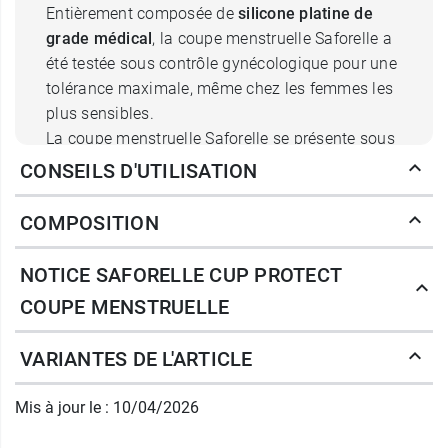
Entièrement composée de
silicone platine de
grade médical
, la coupe menstruelle Saforelle a
été testée sous contrôle gynécologique pour une
tolérance maximale, même chez les femmes les
plus sensibles.
La coupe menstruelle Saforelle se présente sous
la forme d'une petite cloche graduée aux bords
CONSEILS D'UTILISATION
supérieurs plus grands afin que le flux ne se
déverse pas en la retirant, surmontée d'une tige
COMPOSITION
qui vous permettra de localiser la coupe
menstruelle Saforelle plus facilement lors du
NOTICE SAFORELLE CUP PROTECT
retrait.
COUPE MENSTRUELLE
Les avantages de la cup
VARIANTES DE L'ARTICLE
menstruelle Saforelle
Mis à jour le : 10/04/2026
La coupe menstruelle possède de réels
avantages. Outre le fait que ce soit une méthode