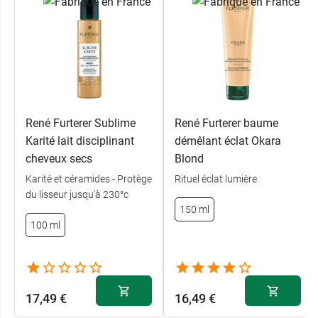
sublimés et réparés
. Ils sont faciles à coiffer.
Caractéristiques :
98 % d'ingrédients d'origine naturelle.
Formule sans silicone.
Info Vegan : aucun ingrédient d'origine
animale.
René Furterer Sublime
René Furterer baume
Flacon intégrant des matières recyclées.
Karité lait disciplinant
démêlant éclat Okara
Fabriqué en France.
cheveux secs
Blond
Karité et céramides - Protège
Rituel éclat lumière
Dans la même gamme, découvrez le
masque
du lisseur jusqu'à 230°c
éclat réparateur Furterer Color Glow
.
150 ml
100 ml
Conditionnement :
100 ml.
17,49 €
16,49 €