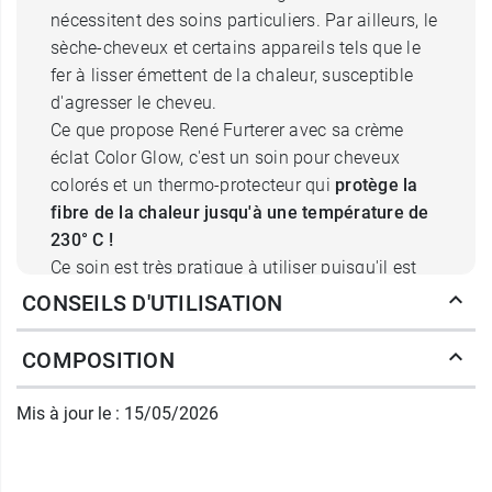
nécessitent des soins particuliers. Par ailleurs, le
sèche-cheveux et certains appareils tels que le
fer à lisser émettent de la chaleur, susceptible
d'agresser le cheveu.
Ce que propose René Furterer avec sa crème
éclat Color Glow, c'est un soin pour cheveux
colorés et un thermo-protecteur qui
protège la
fibre de la chaleur jusqu'à une température de
230° C !
Ce soin est très pratique à utiliser puisqu'il est
sans rinçage. Il peut être appliqué
CONSEILS D'UTILISATION
quotidiennement. Sa texture est légère et il est
non gras et non collant
.
COMPOSITION
Quelle est la formule de la crème
Mis à jour le : 15/05/2026
éclat thermo protectrice Furterer
Color Glow ?