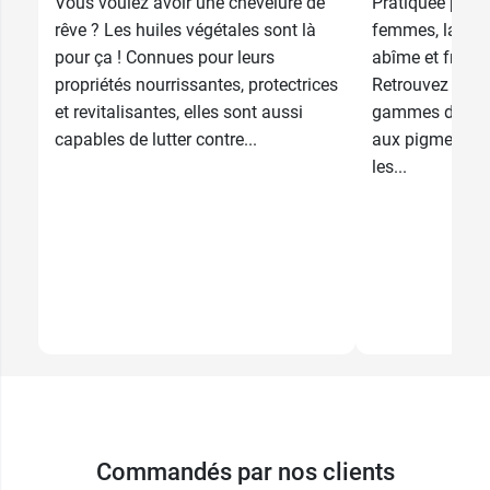
Vous voulez avoir une chevelure de
Pratiquée par 
rêve ? Les huiles végétales sont là
femmes, la col
pour ça ! Connues pour leurs
abîme et fragilis
propriétés nourrissantes, protectrices
Retrouvez sur
et revitalisantes, elles sont aussi
gammes de col
capables de lutter contre...
aux pigments v
les...
Commandés par nos clients