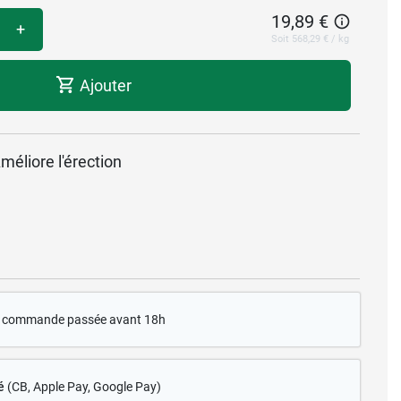
19,89 €
+
Soit 568,29 € / kg
Ajouter
méliore l'érection
te commande passée avant 18h
é
(CB
, Apple Pay, Google Pay)