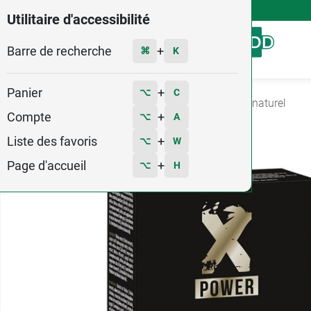
4,9
Voir les 58579 avis
Utilitaire d'accessibilité
Barre de recherche
Menu
+
⌘
K
Panier
+
⌥
C
Accueil
Santé
Sexualité
Stimulant sexuel naturel
Compte
+
⌥
A
Liste des favoris
+
⌥
W
Page d'accueil
+
⌥
H