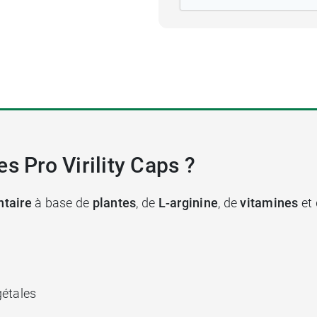
s Pro Virility Caps ?
ntaire
à base de
plantes
, de
L-arginine
, de
vitamines
et
gétales