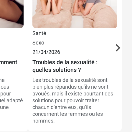
Santé
Pl
Sexo
03
21/04/2026
Le
comment
Troubles de la sexualité :
Pa
quelles solutions ?
Ja
qu
ème
Les troubles de la sexualité sont
ut
vous
bien plus répandus qu’ils ne sont
no
 pour
avoués, mais il existe pourtant des
Sa
uel adapté
solutions pour pouvoir traiter
 une
chacun d’entre eux, qu’ils
concernent les femmes ou les
hommes.