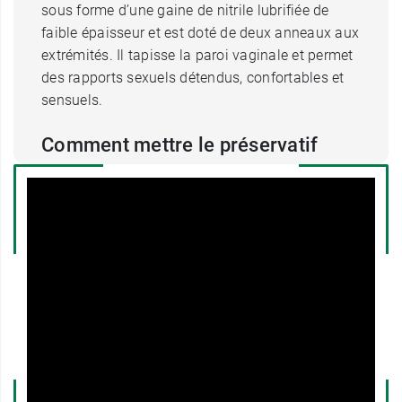
sous forme d’une gaine de nitrile lubrifiée de
faible épaisseur et est doté de deux anneaux aux
extrémités. Il tapisse la paroi vaginale et permet
des rapports sexuels détendus, confortables et
sensuels.
Comment mettre le préservatif
féminin So Sexy & Smile ?
Il est simple et pratique de se servir du
préservatif féminin. Pour pouvoir le mettre en
place, vous pouvez être en position debout,
assise ou allongée. Il suffit ensuite de presser
l’anneau le plus petit et de l’insérer dans le vagin
en faisant en sorte qu’il aille le plus loin
possible. L’anneau externe, comme son nom
l’indique, doit rester à l’extérieur et recouvrir
l’organe génital.