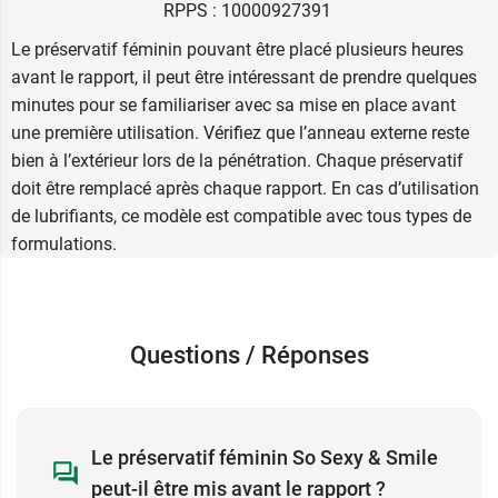
RPPS : 10000927391
d’un stérilet.
Le préservatif féminin pouvant être placé plusieurs heures
Il est sans odeur et sa matière, le nitrile, fait en
avant le rapport, il peut être intéressant de prendre quelques
sorte de ne pas provoquer d’allergies : il est
minutes pour se familiariser avec sa mise en place avant
hypoallergénique. Il a aussi pour avantage de
une première utilisation. Vérifiez que l’anneau externe reste
protéger contre les infections sexuellement
bien à l’extérieur lors de la pénétration. Chaque préservatif
transmissibles.
doit être remplacé après chaque rapport. En cas d’utilisation
de lubrifiants, ce modèle est compatible avec tous types de
Pour un produit de qualité, optez pour des
formulations.
marques portant les sigles NF (Norme Française)
ou CE (Communauté Européenne).
Conforme à la norme ISO 25841:2020.
Largeur : 81 mm / Longueur : 178 mm
Questions / Réponses
Retrouvez également le
spermicide Pharmatex
18,9 mg en capsules vaginales
pour une
Le préservatif féminin So Sexy & Smile
contraception locale sans hormones.
peut-il être mis avant le rapport ?