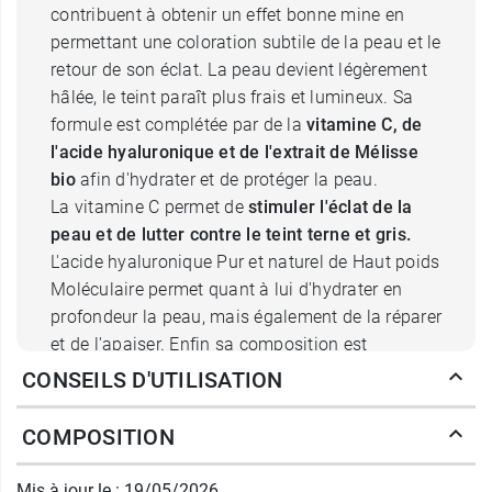
contribuent à obtenir un effet bonne mine en
permettant une coloration subtile de la peau et le
retour de son éclat. La peau devient légèrement
hâlée, le teint paraît plus frais et lumineux. Sa
formule est complétée par de la
vitamine C, de
l'acide hyaluronique et de l'extrait de Mélisse
bio
afin d'hydrater et de protéger la peau.
La vitamine C permet de
stimuler l'éclat de la
peau et de lutter contre le teint terne et gris.
L'acide hyaluronique Pur et naturel de Haut poids
Moléculaire permet quant à lui d'hydrater en
profondeur la peau, mais également de la réparer
et de l'apaiser. Enfin sa composition est
complétée par de l'extrait de Mélisse Bio qui
CONSEILS D'UTILISATION
permet de l
utter contre le stress oxydatif et de
régénérer les cellules
.
COMPOSITION
Caractéristiques du Serum Bonne
Mis à jour le : 19/05/2026