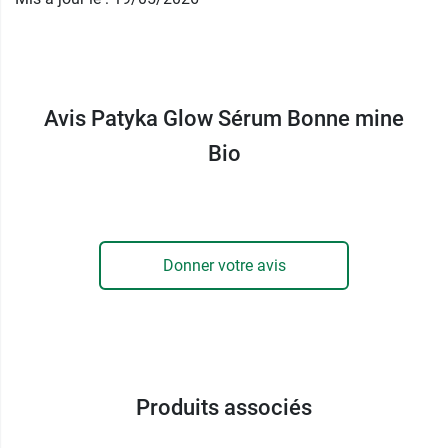
mine bio Patyka Glow
99,8% du total des ingrédients sont d'origine
naturelle
Avis Patyka Glow Sérum Bonne mine
44,2% du total des ingrédients sont issus de
l'agriculture bio
Bio
Certifié Bio
Vegan
Fabriqué en France
Certifié Ecocert
Donner votre avis
Conditionnement
: Flacon de 30 ml
Produits associés