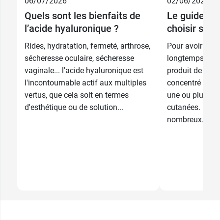
06/07/2026
02/06/2026
55,11 €
Quels sont les bienfaits de
Le guide co
50 ml
68,89 €
l’acide hyaluronique ?
choisir son
Recharge 50
27,55 €
Rides, hydratation, fermeté, arthrose,
Pour avoir une 
ml
68,89 €
sécheresse oculaire, sécheresse
longtemps, le 
vaginale... l'acide hyaluronique est
produit de beau
l'incontournable actif aux multiples
concentré qu'un
vertus, que cela soit en termes
une ou plusieu
d'esthétique ou de solution...
cutanées. Il exi
nombreux...