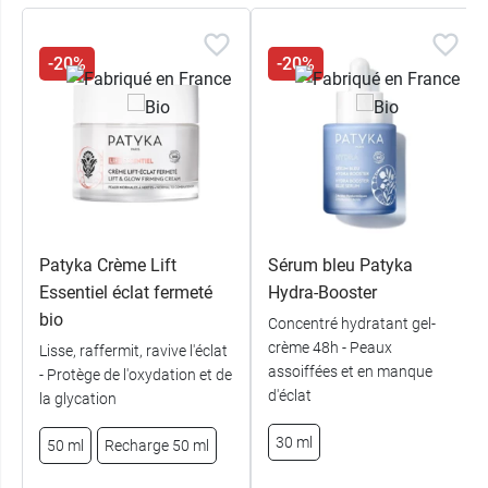
-20%
-20%
View this post on Instagram
Patyka Crème Lift
Sérum bleu Patyka
Essentiel éclat fermeté
Hydra-Booster
bio
Concentré hydratant gel-
crème 48h - Peaux
Lisse, raffermit, ravive l'éclat
A post shared by PATYKA France (@patykaparis)
assoiffées et en manque
- Protège de l'oxydation et de
d'éclat
la glycation
30 ml
50 ml
Recharge 50 ml