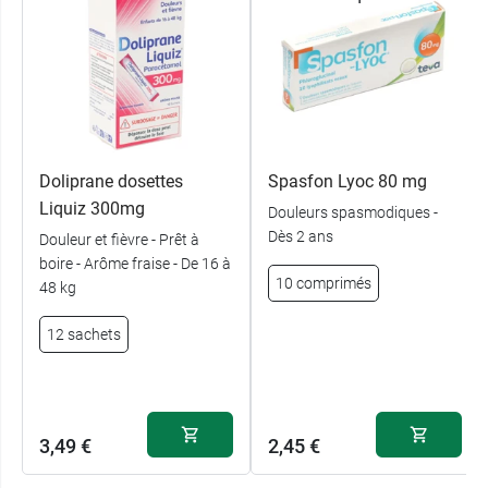
Doliprane dosettes
Spasfon Lyoc 80 mg
Liquiz 300mg
Douleurs spasmodiques -
Dès 2 ans
Douleur et fièvre - Prêt à
boire - Arôme fraise - De 16 à
10 comprimés
48 kg
12 sachets
3,49 €
2,45 €