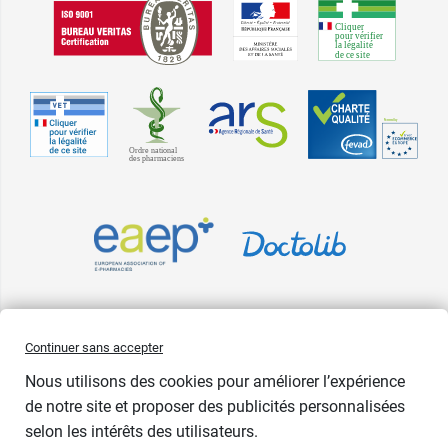
Pharma GDD adhère à la Fédération du e-commerce et de la vente à
Continuer sans accepter
distance (Fevad) et à sa charte qualité. La Fevad est membre du réseau
Nous utilisons des cookies pour améliorer l’expérience
européen Ecommerce Europe Trustmark.
de notre site et proposer des publicités personnalisées
Accessibilité
: partiellement conforme
selon les intérêts des utilisateurs.