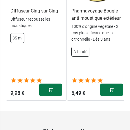
Fourni avec 2 plaquettes fabriquées en France,
Diffuseur Cinq sur Cinq
Pharmavoyage Bougie
soit 1 mois de protection (2 x 15 jours)
anti moustique extérieur
Diffuseur repousse les
moustiques
100% d'origine végétale - 2
Modèles disponibles :
Camouflage, Licorne,
fois plus efficace que la
Monstres ou Plume
35 ml
citronnelle - Dès 3 ans
Et pour les adultes, choisissez le
Bracelet anti
A l'unité
moustique adulte Parakito
.
Conditionnement :
1 bracelet junior + 2
plaquettes
9,98 €
6,49 €