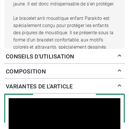
jaune. Il est donc indispensable de s'en protéger.
Le bracelet anti moustique enfant Parakito est
spécialement conçu pour protéger les enfants
des piqures de moustique. Il se présente sous la
forme d'un bracelet confortable, aux motifs
colorés et attrayants, spécialement dessinés
pour les enfants. L'efficacité de ce bracelet anti
CONSEILS D'UTILISATION
moustique Parakito réside dans sa
plaquette
aux huiles essentielles
. En effet, certaines huiles
COMPOSITION
essentielles possèdent des
propriétés répulsives
naturelles
contre les moustiques ainsi que du
VARIANTES DE L'ARTICLE
géraniol
, un alcool aux propriétés
insectifuges
naturelles.
La plaquette du bracelet anti moustique enfant
Parakito renferme des huiles essentielles de
menthe
, de
romarin
et de
litsée citronnée
ainsi