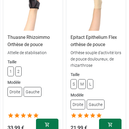
Thuasne Rhizoimmo
Epitact Epithelium Flex
Orthèse de pouce
orthèse de pouce
Attelle de stabilisation
Orthèse souple d'activité lors
de pouce douloureux, de
Taille
rhizarthrose
1
2
Taille
Modèle
S
M
L
Droite
Gauche
Modèle
Droite
Gauche
33,99 €
21,99 €