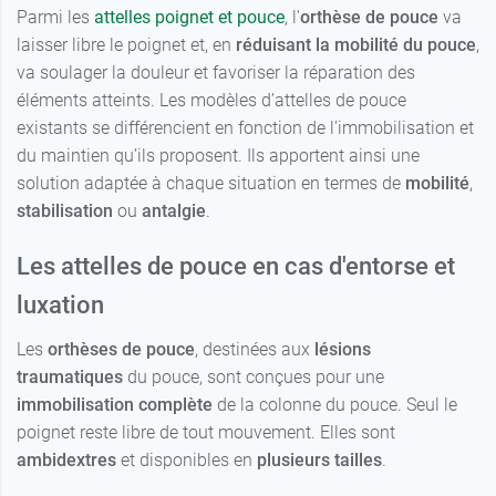
Parmi les
attelles poignet et pouce
, l'
orthèse de pouce
va
laisser libre le poignet et, en
réduisant la mobilité du pouce
,
36,99 €
M - Droite
va soulager la douleur et favoriser la réparation des
éléments atteints. Les modèles d’attelles de pouce
36,99 €
L - Droite
existants se différencient en fonction de l’immobilisation et
du maintien qu’ils proposent. Ils apportent ainsi une
36,99 €
M - Gauche
solution adaptée à chaque situation en termes de
mobilité
,
stabilisation
ou
antalgie
.
36,99 €
L - Gauche
Les attelles de pouce en cas d'entorse et
36,99 €
S - Gauche
luxation
Les
orthèses de pouce
, destinées aux
lésions
traumatiques
du pouce, sont conçues pour une
immobilisation complète
de la colonne du pouce. Seul le
poignet reste libre de tout mouvement. Elles sont
ambidextres
et disponibles en
plusieurs tailles
.