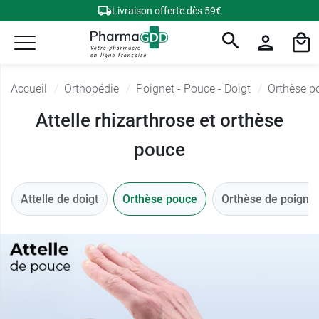
Livraison offerte dès 59€
Accueil
Orthopédie
Poignet - Pouce - Doigt
Orthèse p
Attelle rhizarthrose et orthèse
pouce
Attelle de doigt
Orthèse pouce
Orthèse de poignet