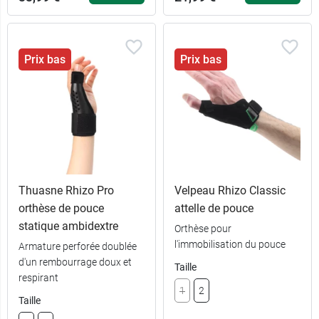
Prix bas
Prix bas
21,99 €
S - Droite
Thuasne Rhizo Pro
Velpeau Rhizo Classic
orthèse de pouce
attelle de pouce
21,99 €
M - Droite
statique ambidextre
Orthèse pour
l'immobilisation du pouce
Armature perforée doublée
33,99 €
21,99 €
1 - Droite
L - Droite
d'un rembourrage doux et
Taille
respirant
1
2
33,99 €
21,99 €
2 - Droite
S - Gauche
Taille