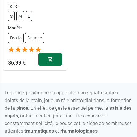
Taille
S
M
L
27,99 €
21,99 €
1
1
Modèle
27,99 €
21,99 €
2
2
Droite
Gauche
36,99 €
Le pouce, positionné en opposition aux quatre autres
doigts de la main, joue un rôle primordial dans la formation
de
la pince
. En effet, ce geste essentiel permet la
saisie des
objets
, notamment en prise fine. Très exposé et
constamment sollicité, le pouce est le siège de nombreuses
atteintes
traumatiques
et
rhumatologiques
.
36,99 €
S - Droite