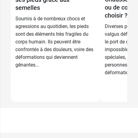
ou de confo
semelles
17,79 €
5,69 €
choisir ?
45 - 46
Métatarses
Soumis à de nombreux chocs et
agressions au quotidien, les pieds
Diverses patho
sont des éléments très fragiles du
valgus déformen
corps humain. Ils peuvent être
le port de chaus
confrontés à des douleurs, voire des
impossible. De
déformations qui deviennent
spéciales, les 
gênantes...
personnes souf
déformation...