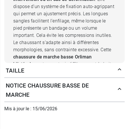
dispose d’un système de fixation auto-agrippant
qui permet un ajustement précis. Les longues
sangles facilitent l’enfilage, même lorsque le
pied présente un bandage ou un volume
important. Cela évite les compressions inutiles.
Le chaussant s’adapte ainsi à différentes
morphologies, sans contrainte excessive. Cette
chaussure de marche basse Orliman
bilatérale
peut se porter indifféremment à droite
TAILLE
ou à gauche. Cette caractéristique simplifie son
utilisation au quotidien, notamment lors de
NOTICE CHAUSSURE BASSE DE
soins post-opératoires. La chaussure
accompagne le pied sans gêner son évolution.
MARCHE
Chaussure Orliman de marche
Mis à jour le : 15/06/2026
basse : stabilité et sécurité
La semelle antiglisse de la
chaussure CHUT