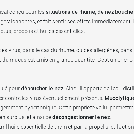
ical conçu pour les
situations de rhume, de nez bouché 
estionnantes, et fait sentir ses effets immédiatement. I
ptus, propolis et huiles essentielles.
s virus, dans le cas du rhume, ou des allergènes, dans le
et du mucus est émis en grande quantité. C'est un phéno
mulé pour
déboucher le nez
. Ainsi, il apporte de l'eau disti
tter contre les virus éventuellement présents.
Mucolytiqu
égèrement hypertonique. Cette propriété va lui permettre d
en surplus, et ainsi de
décongestionner le nez
.
r l'huile essentielle de thym et par la propolis, et l'actio