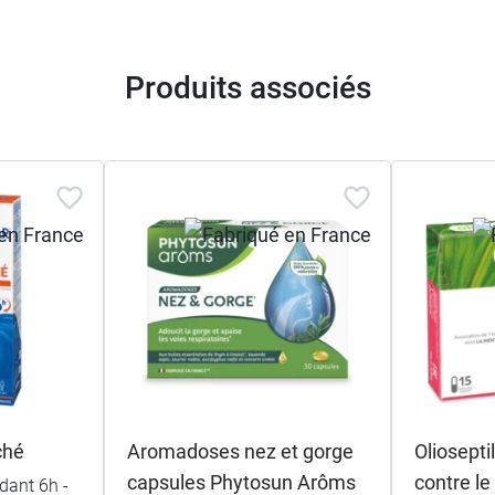
Produits associés
ché
Aromadoses nez et gorge
Oliosepti
capsules Phytosun Arôms
contre l
dant 6h -