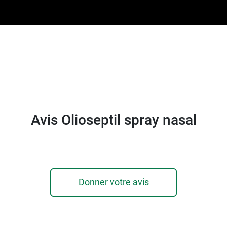
on du spray par les sécrétions ou l'air environnant.
larynx Olioseptil pour les maux de gorge
.
Avis Olioseptil spray nasal
Donner votre avis