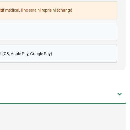
tif médical, il ne sera ni repris ni échangé
é
(CB
, Apple Pay, Google Pay)