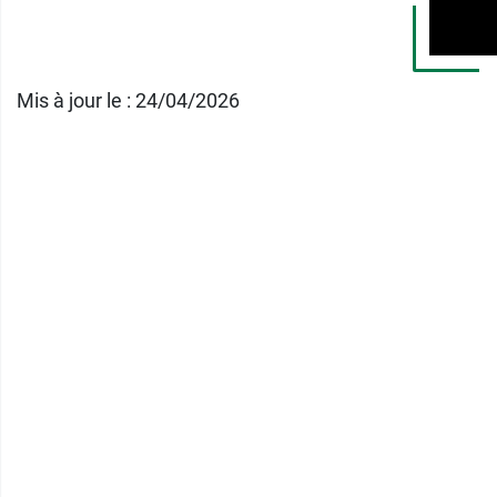
Flacon serti qui prévient la contaminati
Conditionnement :
spray de 20 ml.
Mis à jour le : 24/04/2026
Ce laboratoire propose aussi le
spray gorge 