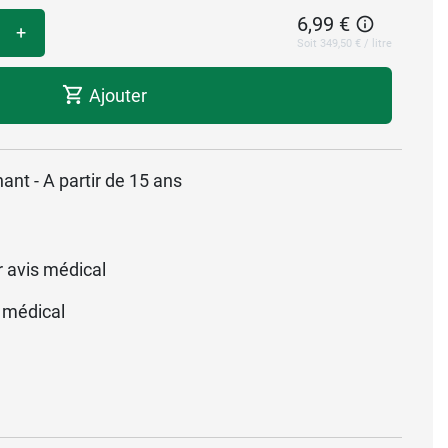
6,99 €
+
Soit 349,50 € / litre
Ajouter
nt - A partir de 15 ans
r avis médical
 médical