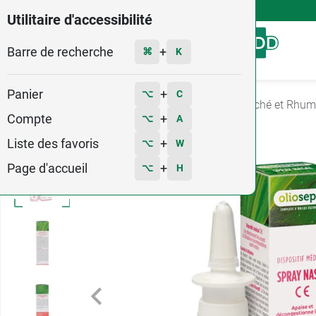
4,9
Voir les 58579 avis
Utilitaire d'accessibilité
Barre de recherche
Menu
+
⌘
K
Panier
+
⌥
C
Accueil
Santé
Nez - gorge - toux
Nez bouché et Rhum
Compte
+
⌥
A
Liste des favoris
+
⌥
W
Page d'accueil
+
⌥
H