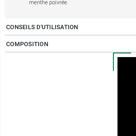
menthe poivrée.
Olioseptil spray nasal peut être utilisé auss
CONSEILS D'UTILISATION
Comment se servir d'Olios
COMPOSITION
Se moucher. Agiter le flacon avant de l'util
verticalement, pencher légèrement la tête e
Pulvériser le spray 1 à 2 fois dans chaque 
Après usage, nettoyer l'embout à l'eau. Utili
plus de 5 jours, consulter un professionnel 
Caractéristiques :
Dispositif médical avec marquage CE.
Spray nasal sans gaz propulseur.