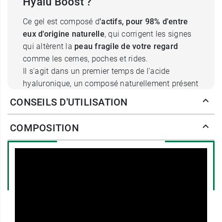
Hyalu Boost ?
Ce gel est composé d
'actifs, pour 98% d'entre
eux d'origine naturelle
, qui corrigent les signes
qui altèrent la
peau fragile de votre regard
comme les cernes, poches et rides.
Il s'agit dans un premier temps de l'acide
hyaluronique, un composé naturellement présent
dans la peau, mais dont la production se ralentit
CONSEILS D'UTILISATION
avec l'âge. Et pourtant, son rôle anti âge est
crucial. Il dépose un film protecteur à la surface
COMPOSITION
de la peau afin de renforcer la barrière lipidique
et l'étanchéité de la peau contre le
dessèchement, contribuant à un effet repulpant
qui lisse les rides. Dans un deuxième temps, la
caféine végétale, connue pour ses vertus
stimulantes et énergisantes, va agir sur les
poches et défatiguer le regard
. Elle stimule la
microcurculation et tonifie l'épiderme.