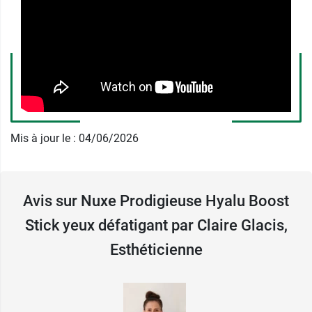
Ce stick contour des yeux de la gamme
Prodigieuse Halyu Boost va lisser les traits et
rendre votre peau hydratée, votre regard est
lumineux ! Son format vous permet une
application précise et nomade, sans coulée.
Découvrez également le
lait parfumé prodigieux
Mis à jour le : 04/06/2026
Nuxe
pour hydrater et saltiner votre corps !
Conditionnement
: Tube de 8,5 g
Avis sur Nuxe Prodigieuse Hyalu Boost
Stick yeux défatigant par Claire Glacis,
Esthéticienne