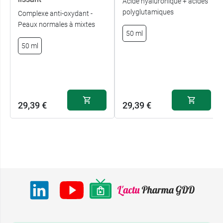
Acide hyaluronique + acides
polyglutamiques
Complexe anti-oxydant -
Peaux normales à mixtes
50 ml
50 ml
29,39 €
29,39 €