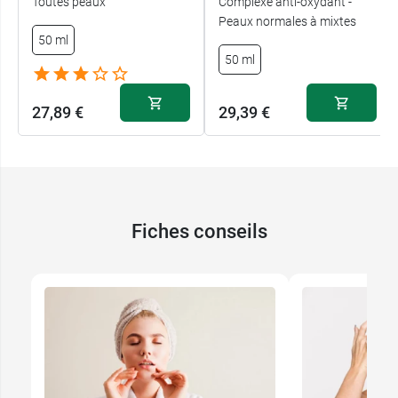
Toutes peaux
Complexe anti-oxydant -
Peaux normales à mixtes
50 ml
50 ml
27,89 €
29,39 €
Fiches conseils