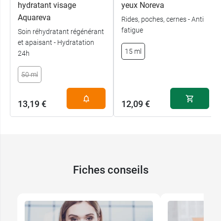
hydratant visage
yeux Noreva
Aquareva
Rides, poches, cernes - Anti
fatigue
Soin réhydratant régénérant
et apaisant - Hydratation
15 ml
24h
50 ml
13,19 €
12,09 €
Fiches conseils