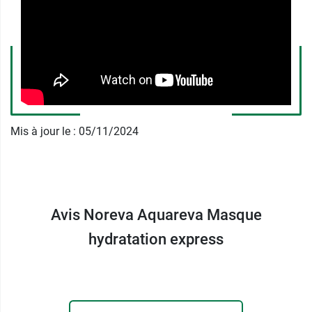
glaciers
pour apporter à la peau les minéraux et
les oligo-éléments, des nutriments essentiels à
sa régénération. Il créé, par ailleurs, des micro-
réservoirs d’eau dans l’épiderme grâce à des
hydrocapteurs
d’acide hyaluronique réticulé
qui
permettent de prolonger une bonne hydratation,
même après son application. Enfin, Il active les
canaux de circulation d’eau pour une
Mis à jour le : 05/11/2024
harmonisation de l’hydratation et par extension
de la peau.
Découvrez la
Crème de Nuit Aquareva
, un soin
Avis Noreva Aquareva Masque
ultra hydratant et repulpant qui apporte réconfort
et une peau oxygénée au réveil !
hydratation express
Les Laboratoires Noreva proposent des gammes
de soins pour tous les types de peaux.