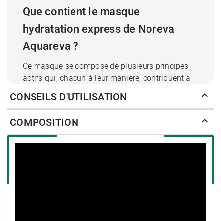
Que contient le masque
hydratation express de Noreva
Aquareva ?
Ce masque se compose de plusieurs principes
actifs qui, chacun à leur manière, contribuent à
ressourcer et repulper la barrière cutanée. Il
CONSEILS D'UTILISATION
contient notamment de la
glycérine
, un agent
humectant de haute performance,
COMPOSITION
particulièrement appréciée des peaux
déshydratées. Son action permet de combler les
carences du film protecteur naturel de la peau
qui empêche l’évaporation trop rapide de l’eau.
Ce
masque hydratation express Aquareva
s’appuie également sur un
complexe hydro-
essentiel
formulé à base de
perles d’eau
des