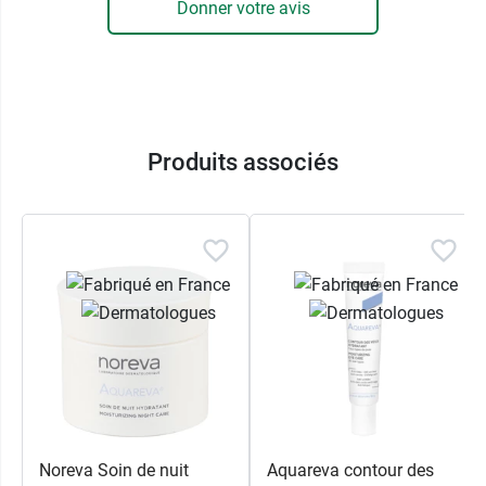
Donner votre avis
Conditionnement
: 1 tube de 50 ml.
Produits associés
Noreva Soin de nuit
Aquareva contour des