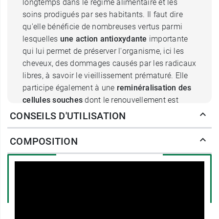
longtemps dans le régime alimentaire et les
soins prodigués par ses habitants. Il faut dire
qu'elle bénéficie de nombreuses vertus parmi
lesquelles
une action antioxydante
importante
qui lui permet de préserver l'organisme, ici les
cheveux, des dommages causés par les radicaux
libres, à savoir le vieillissement prématuré. Elle
participe également à une
reminéralisation des
cellules souches
dont le renouvellement est
stimulé pour une pousse de cheveux plus sains
CONSEILS D'UTILISATION
et forts.
COMPOSITION
La
kératine végétale,
contenue dans ce
shampooing nourrissant Bio Natessance
, vient
compléter les carences subies en cas de
pollution, de lavage trop fréquent et
d'intempéries. Il s'agit, en effet, d'une protéine
naturellement présente dans l'épiderme, mais