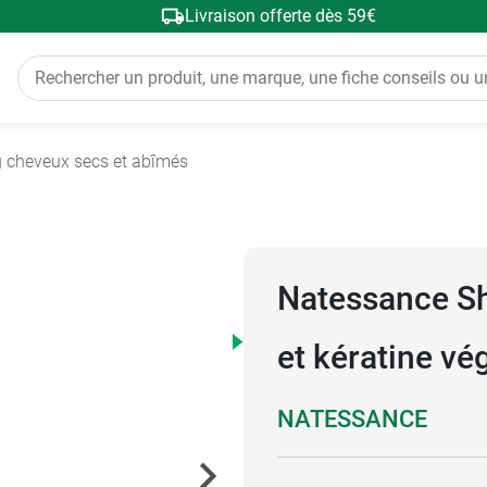
Livraison offerte dès 59€
cheveux secs et abîmés
Natessance Sh
et kératine vé
NATESSANCE