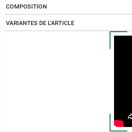
Formulé sans sulfate et sans silicone.
COMPOSITION
VARIANTES DE L'ARTICLE
Conditionnement au choix :
flacon de 100 