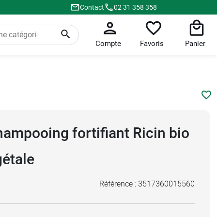
Contact
02 31 358 358
Compte
Favoris
Panier
ampooing fortifiant Ricin bio
gétale
Référence :
3517360015560