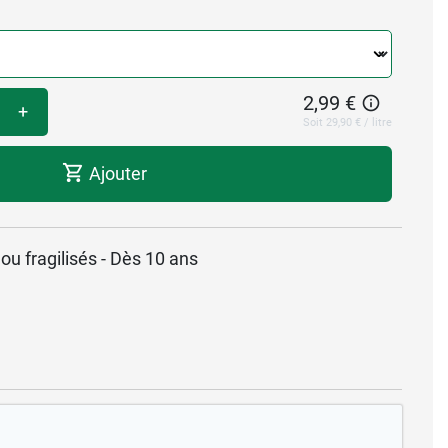
2,99 €
+
Soit 29,90 € / litre
Ajouter
u fragilisés - Dès 10 ans