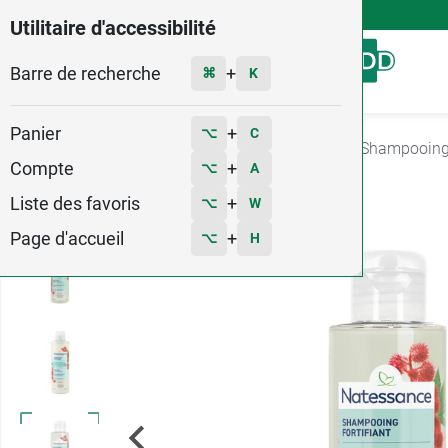
4,9
Voir les 58579 avis
Utilitaire d'accessibilité
Barre de recherche
Menu
+
⌘
K
Panier
+
⌥
C
Accueil
Hygiène - Beauté
Soins Cheveux
Shampooing 
Compte
+
⌥
A
3
Liste des favoris
+
⌥
W
Page d'accueil
+
⌥
H