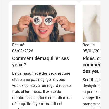
Beauté
Beauté
06/08/2026
05/01/2026
Comment démaquiller ses
Rides, cerne
yeux ?
comment cho
des yeux ?
Le démaquillage des yeux est une
15,99 €
Beige
étape à ne pas négliger si vous
Sensible, fragil
voulez conserver un regard reposé,
déshydraté, le 
15,99 €
Rose
frais et lumineux. Il existe de
la partie la plu
nombreuses options en matière de
visage. Il est 
démaquillant yeux mais il est
prendre soin a