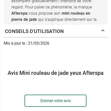
estompent graduellement l'intensité de votre
regard. Pour palier ce phénomène, la marque
Afterspa
vous propose son
mini rouleau en
pierre de jade
qui s’applique directement sur la
peau par petits va-et-vient massant.
CONSEILS D'UTILISATION
Le jade est une gemme, un minéral précieux, qui
bénéficie de
propriétés tonifiantes et
Mis à jour le : 21/05/2026
détoxifiantes
. Il contribue au
dégonflement de
la peau
et au
drainage des toxines
, pour un
effet lissant efficace
. Les cernes et les poches
sous les yeux disparaissent. De plus, ce rouleau
offre une sensation de fraicheur très agréable.
Avis Mini rouleau de jade yeux Afterspa
Quels sont les atouts du mini
rouleau de jade yeux Afterspa ?
Muni d'un manche, cet accessoire se manipule
Donner votre avis
facilement et avec une grande délicatesse. Sa