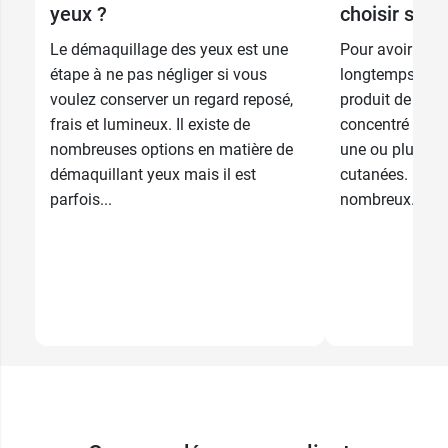
yeux ?
choisir son
10 ml + 2
35,99 €
Le démaquillage des yeux est une
Pour avoir une 
patchs offerts
étape à ne pas négliger si vous
longtemps, le 
35,99 €
10 ml
voulez conserver un regard reposé,
produit de beau
frais et lumineux. Il existe de
concentré qu'un
nombreuses options en matière de
une ou plusieu
démaquillant yeux mais il est
cutanées. Il exi
parfois...
nombreux...