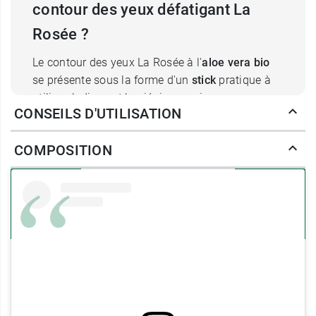
contour des yeux défatigant La
Rosée ?
Le contour des yeux La Rosée à l'
aloe
vera bio
se présente sous la forme d'un
stick
pratique à
utiliser, ludique et hygiénique, qui procure un
CONSEILS D'UTILISATION
effet frais décongestionnant
. L'aloe vera va
retendre la peau, la nourrir, la lisser et l'hydrater
COMPOSITION
naturellement.
Les
sucres naturels de grains d'avoine bio
qui
entrent également dans la formule vont avoir un
effet liftant
qui va renforcer l'action de l'aloe
vera, repulper la peau et atténuer visiblement les
poches.
Les
feuilles de lierre
et l'
hydrolat
d'hélichryse bio
vont agir en synergie pour