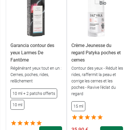
View this post on Instagram
Garancia contour des
Crème Jeunesse du
yeux Larmes De
regard Patyka poches et
Fantôme
cernes
Régénérant yeux tout en un :
Contour des yeux - Réduit les
Cernes, poches, rides,
rides, raffermit la peau et
relâchement
corrige les cernes et les
poches - Ravive l’éclat du
10 ml + 2 patchs offerts
regard
A post shared by LA ROSÉE (@laroseecosmetiques)
10 ml
15 ml
35,90 €