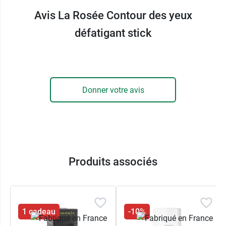
des yeux La Rosée
Avis La Rosée Contour des yeux
99 % d'origine naturelle
défatigant stick
Pour peaux normales et peaux sensibles
Convient aux femmes enceintes et aux porteurs
de lentilles.
Testé sur les peaux sensibles, sous contrôle
ophtalmologique sur 22 volontaires pendant 28
Donner votre avis
jours.
95 % indiquent que la peau est repulpée et 100 %
que les cernes sont atténués.
Conditionnement :
1 stick de 15 ml
Produits associés
1 cadeau
-10%