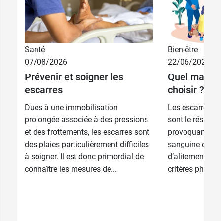
7,5 cm x 8,5
18,99 €
Santé
Bien-être
cm
07/08/2026
22/06/2026
10 cm x 10
29,49 €
Prévenir et soigner les
Quel matela
cm
escarres
choisir ?
14 cm x 15
52,79 €
Dues à une immobilisation
Les escarres so
cm
prolongée associée à des pressions
sont le résulta
17,5 cm x
et des frottements, les escarres sont
provoquant une
54,69 €
17,5 cm
des plaies particulièrement difficiles
sanguine des p
à soigner. Il est donc primordial de
d’alitement et 
17,5 cm x 23
69,39 €
cm
connaître les mesures de...
critères physiol