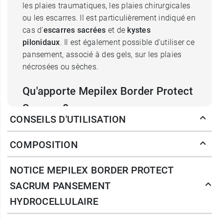
les plaies traumatiques, les plaies chirurgicales
ou les escarres. Il est particulièrement indiqué en
cas d'
escarres sacrées
et de
kystes
pilonidaux
. Il est également possible d'utiliser ce
pansement, associé à des gels, sur les plaies
nécrosées ou sèches.
Qu'apporte Mepilex Border Protect
Sacrum ?
CONSEILS D'UTILISATION
Le pansement Mepilex Border Protect Sacrum
maintient la plaie dans un environnement
COMPOSITION
humide
, ce qui favorise le bon déroulé de la
cicatrisation. Il est recouvert d'un film externe en
NOTICE MEPILEX BORDER PROTECT
polyuréthane qui est à la fois imperméable à
SACRUM PANSEMENT
l'eau et perméable à la vapeur. Ainsi, il ne craint
HYDROCELLULAIRE
pas l'eau de la douche ou de la toilette, tout en
laissant la peau respirer et en
évitant tout