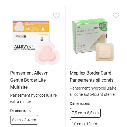
Pansement Allevyn
Mepilex Border Carré
Gentle Border Lite
Pansements siliconés
Multisite
Pansement hydrocellulaire
siliconé auto-fixant stérile
Pansement hydrocellulaire
extra mince
Dimensions
Dimensions
7,5 cm x 8,5 cm
8 cm x 8,4 cm
10 cm x 10 cm