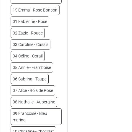
Nude lacté
15 Emma - Rose Bonbon
24 Marc - Mat
9,99 €
invisible
01 Fabienne - Rose
25 Florence -
9,99 €
02 Zazie - Rouge
Beige blush
03 Caroline - Cassis
26 Claudie -
9,99 €
Rose praline
04 Céline - Corail
27 Marie-
9,99 €
05 Annie - Framboise
Pierre - Brique
06 Sabrina - Taupe
28 Béatrix -
9,99 €
Vigne rouge
07 Alice - Bois de Rose
08 Nathalie - Aubergine
09 Françoise - Bleu
marine
10 Christine - Chocolat