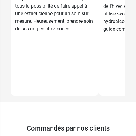
tous la possibilité de faire appel à
de l’hiver se fo
07 Alice - Bois
une esthéticienne pour un soin sur-
9,99 €
utilisez-vous b
de Rose
mesure. Heureusement, prendre soin
hydroalcooliqu
de ses ongles chez soi est...
guide complet 
08 Nathalie -
9,99 €
Aubergine
09 Françoise -
9,99 €
Bleu marine
10 Christine -
9,99 €
Chocolat
11 Hélène -
9,99 €
Nude
12 Annabelle
9,99 €
- Orange
sanguine
13 Lydie -
9,99 €
Commandés par nos clients
Blanc