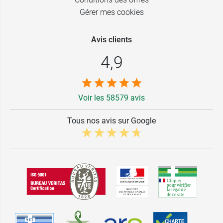
17 Francine -
Gérer mes cookies
9,99 €
Pivoine
Avis clients
19 Marie -
9,99 €
Fuchsia
4,9
20 Fleur -
9,99 €
Bougainvillier
Voir les 58579 avis
21 Lucie -
9,99 €
Lilas
Tous nos avis sur Google
22 Fanny -
9,99 €
Denim
23 Colette -
9,99 €
Nude lacté
24 Marc - Mat
9,99 €
invisible
25 Florence -
9,99 €