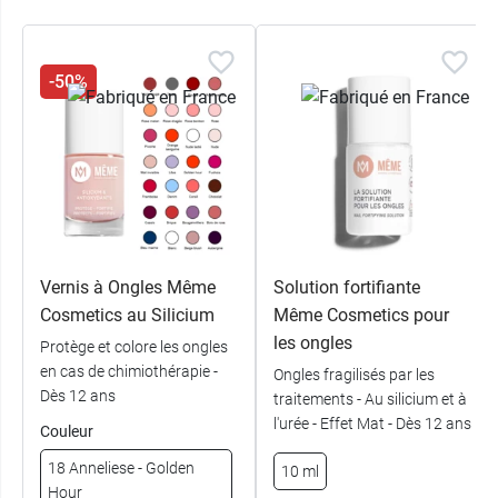
14 Cathy -
9,99 €
Rose Dragée
-50%
16 Julie -
9,99 €
Rose Melon
17 Francine -
9,99 €
Pivoine
19 Marie -
9,99 €
Fuchsia
20 Fleur -
Vernis à Ongles Même
Solution fortifiante
9,99 €
Bougainvillier
Cosmetics au Silicium
Même Cosmetics pour
les ongles
Protège et colore les ongles
21 Lucie -
9,99 €
Lilas
en cas de chimiothérapie -
Ongles fragilisés par les
Dès 12 ans
traitements - Au silicium et à
22 Fanny -
9,99 €
l'urée - Effet Mat - Dès 12 ans
Couleur
Denim
18 Anneliese - Golden
10 ml
23 Colette -
9,99 €
Hour