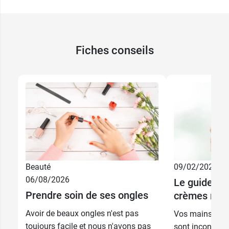
18 Anneliese -
4,99 €
Golden Hour
9,99 €
15 Emma -
9,99 €
Rose Bonbon
Fiches conseils
01 Fabienne -
9,99 €
Rose
02 Zazie -
9,99 €
Rouge
03 Caroline -
9,99 €
Cassis
04 Céline -
9,99 €
Beauté
09/02/2026
Corail
06/08/2026
Le guide co
05 Annie -
9,99 €
Prendre soin de ses ongles
crèmes mai
Framboise
Avoir de beaux ongles n'est pas
Vos mains s’assè
06 Sabrina -
9,99 €
toujours facile et nous n'avons pas
sont inconfort
Taupe