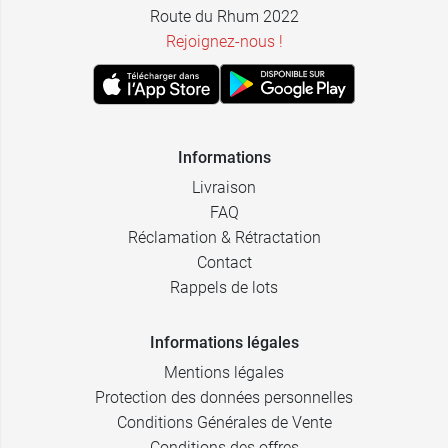
Route du Rhum 2022
09 Françoise -
Rejoignez-nous !
9,99 €
Bleu marine
10 Christine -
9,99 €
Chocolat
Informations
11 Hélène -
9,99 €
Nude
Livraison
FAQ
12 Annabelle
9,99 €
- Orange
Réclamation & Rétractation
sanguine
Contact
Rappels de lots
13 Lydie -
9,99 €
Blanc
Informations légales
14 Cathy -
9,99 €
Mentions légales
Rose Dragée
Protection des données personnelles
16 Julie -
9,99 €
Conditions Générales de Vente
Rose Melon
Conditions des offres