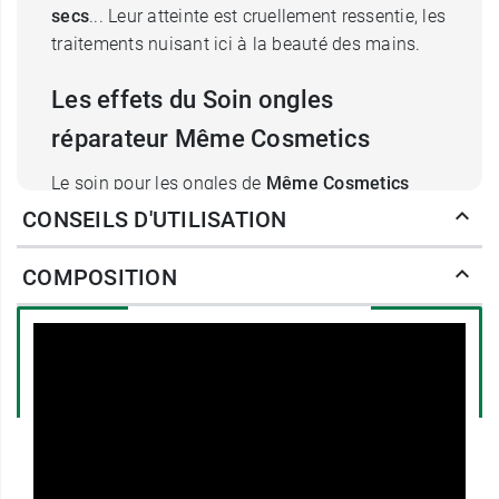
secs
... Leur atteinte est cruellement ressentie, les
traitements nuisant ici à la beauté des mains.
Les effets du Soin ongles
réparateur Même Cosmetics
Le soin pour les ongles de
Même Cosmetics
permet de réduire les sensations d'inconfort, de
CONSEILS D'UTILISATION
lutter contre la fragilisation des ongles et leur
dédoublement, et de les renforcer. Il permet
COMPOSITION
également d'apaiser les cuticules sensibles ou
douloureuses. 92 % de ses ingrédients sont
d'origine naturelle. On trouve l'
huile de ricin
issue de l'agriculture biologique (14%), qui va
fortifier l'ongle, le protéger et favoriser la
repousse d'un ongle plus sain. Le soin pour les
ongles Même fait également appel aux pouvoirs
hydratants naturels de l'
argousier bio
pour