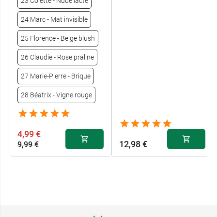
23 Colette - Nude lacté
24 Marc - Mat invisible
25 Florence - Beige blush
26 Claudie - Rose praline
27 Marie-Pierre - Brique
28 Béatrix - Vigne rouge
4,99 €
12,98 €
9,99 €
18 Anneliese -
4,99 €
Golden Hour
9,99 €
15 Emma -
9,99 €
Rose Bonbon