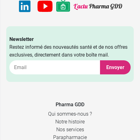
01 Fabienne -
9,99 €
Rose
02 Zazie -
9,99 €
Rouge
Newsletter
03 Caroline -
9,99 €
Restez informé des nouveautés santé et de nos offres
Cassis
exclusives, directement dans votre boîte mail.
04 Céline -
9,99 €
Corail
Envoyer
05 Annie -
9,99 €
Framboise
06 Sabrina -
9,99 €
Taupe
Pharma GDD
Qui sommes-nous ?
07 Alice - Bois
9,99 €
de Rose
Notre histoire
Nos services
08 Nathalie -
9,99 €
Parapharmacie
Aubergine