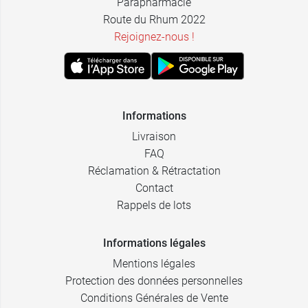
Parapharmacie
Blanc -
82,80 €
Route du Rhum 2022
Bonnet B -
100
Rejoignez-nous !
Blanc -
82,80 €
Bonnet C - 85
Blanc -
82,80 €
Bonnet B - 95
Informations
Livraison
Blanc -
82,80 €
FAQ
Bonnet C - 90
Réclamation & Rétractation
Blanc -
Contact
82,80 €
Bonnet C - 95
Rappels de lots
Blanc -
82,80 €
Bonnet C -
Informations légales
100
Mentions légales
Blanc -
Protection des données personnelles
82,80 €
Bonnet C -
Conditions Générales de Vente
105