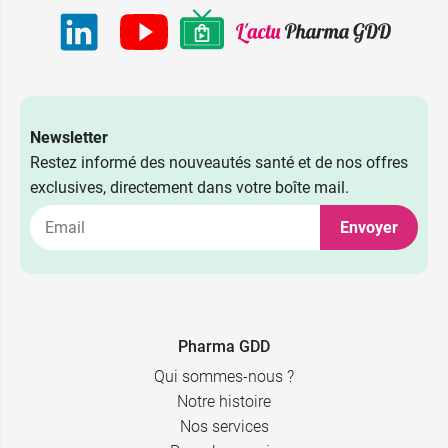
D - 105
Noir - Bonnet
82,80 €
E - 85
Noir - Bonnet
82,80 €
E - 90
Newsletter
Restez informé des nouveautés santé et de nos offres
Noir - Bonnet
82,80 €
E - 95
exclusives, directement dans votre boîte mail.
Noir - Bonnet
Envoyer
82,80 €
E - 100
Noir - Bonnet
82,80 €
E - 105
Blanc -
Pharma GDD
82,80 €
Bonnet B - 85
Qui sommes-nous ?
Blanc -
Notre histoire
82,80 €
Bonnet B - 90
Nos services