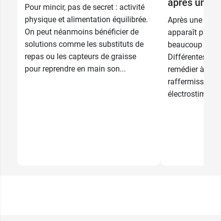
après une p
Pour mincir, pas de secret : activité
Noir - Bonnet
82,80 €
physique et alimentation équilibrée.
Après une perte
C - 95
On peut néanmoins bénéficier de
apparaît parfoi
Noir - Bonnet
solutions comme les substituts de
82,80 €
beaucoup moin
C - 100
repas ou les capteurs de graisse
Différentes mé
pour reprendre en main son...
remédier à ce 
Noir - Bonnet
187
82,80 €
16,49 €
C - 105
raffermissants,
comprimés
électrostimulati
Noir - Bonnet
150
82,80 €
16,49 €
D - 85
comprimés
Noir - Bonnet
82,80 €
D - 90
Noir - Bonnet
82,80 €
D - 95
Noir - Bonnet
82,80 €
D - 100
Noir - Bonnet
82,80 €