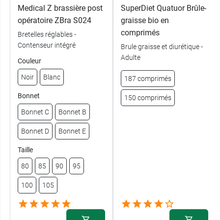
Medical Z brassière post
SuperDiet Quatuor Brûle-
opératoire ZBra S024
graisse bio en
comprimés
Bretelles réglables -
Contenseur intégré
Brule graisse et diurétique -
Adulte
Couleur
Noir
Blanc
187 comprimés
Bonnet
150 comprimés
Bonnet C
Bonnet B
Bonnet D
Bonnet E
Taille
80
85
90
95
100
105