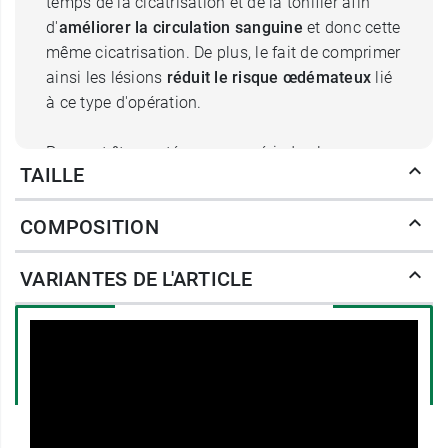
temps de la cicatrisation et de la tonifier afin
d'
améliorer la circulation sanguine
et donc cette
même cicatrisation. De plus, le fait de comprimer
ainsi les lésions
réduit le risque œdémateux
lié
à ce type d'opération.
Pouvant être portée sur une période plus ou
TAILLE
moins longue, la
ceinture EC013 Elegance
exige
un haut niveau de confort de manière à préserver
COMPOSITION
la sérénité de son utilisatrice au quotidien. Or, ce
vêtement post opératoire bénéfice, tout comme
VARIANTES DE L'ARTICLE
les autres références de la gamme, d'un tissage
qui allie élasthanne et polyester, offrant ainsi un
textile qui autorise le mouvement naturel des
muscles du tronc. La
technologie
Coolmax
prolonge cette sensation de confort
puisqu'elle permet la
thermorégulation naturelle
du corps et l'évacuation de la transpiration
.