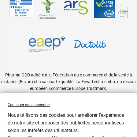
Blanc -
82,80 €
Bonnet E - 95
Blanc -
82,80 €
Bonnet E -
100
Pharma GDD adhère à la Fédération du e-commerce et de la vente à
distance (Fevad) et à sa charte qualité. La Fevad est membre du réseau
européen Ecommerce Europe Trustmark.
Accessibilité
: partiellement conforme
Continuer sans accepter
Nous utilisons des cookies pour améliorer l’expérience
Sous 48 heures
de notre site et proposer des publicités personnalisées
selon les intérêts des utilisateurs.
Taille