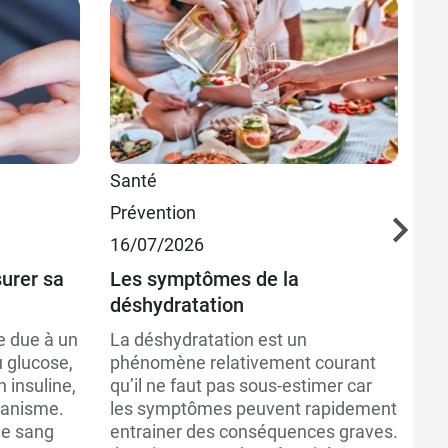
Santé
Sa
Prévention
Pr
16/07/2026
15
urer sa
Les symptômes de la
Le
déshydratation
ch
e due à un
La déshydratation est un
Co
u glucose,
phénomène relativement courant
lo
n insuline,
qu’il ne faut pas sous-estimer car
Ce
ganisme.
les symptômes peuvent rapidement
co
le sang
entrainer des conséquences graves.
év