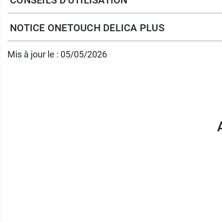
Compatibles avec le
stylo autopiqueur
30 G - 0,32 mm.
NOTICE ONETOUCH DELICA PLUS
Marquage CE1639.
Revêtement en silicone.
Mis à jour le : 05/05/2026
Stérilisé par irradiation.
Contenance :
200 lancettes stériles.