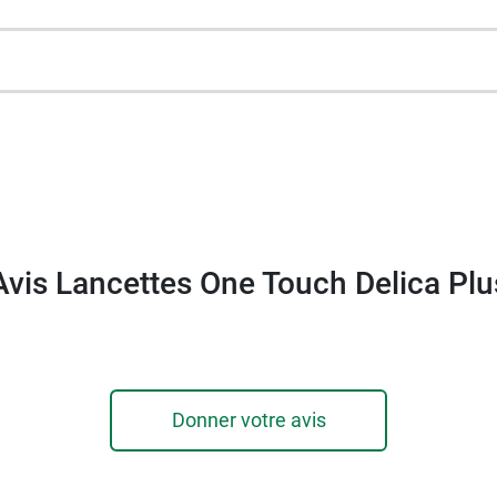
 Delica Plus One Touch
et Delica One Touch.
Avis Lancettes One Touch Delica Plu
Donner votre avis