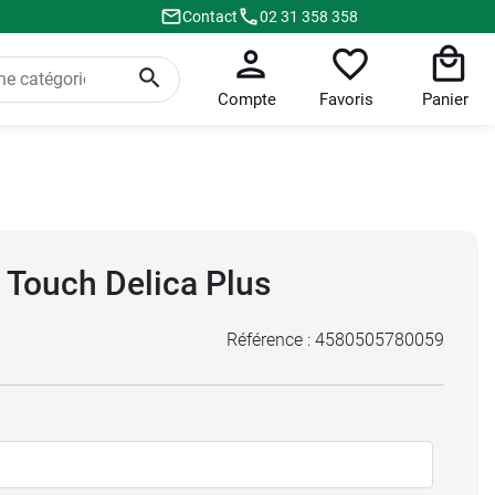
Contact
02 31 358 358
Compte
Favoris
Panier
 Touch Delica Plus
Référence :
4580505780059