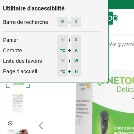
4,9
Voir les 58579 avis
Utilitaire d'accessibilité
Barre de recherche
Menu
+
⌘
K
Panier
+
⌥
C
Accueil
Santé
Cholestérol et diabète
Contrôle glycém
Compte
+
⌥
A
Liste des favoris
+
⌥
W
Page d'accueil
+
⌥
H