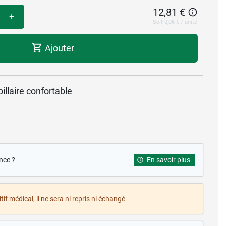
12,81 €
+
Soit 0,06 € / unité
Ajouter
llaire confortable
nce ?
En savoir plus
tif médical, il ne sera ni repris ni échangé