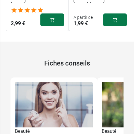
A partir de
2,99 €
1,99 €
Fiches conseils
Beauté
Beauté
1,99 €
150 g