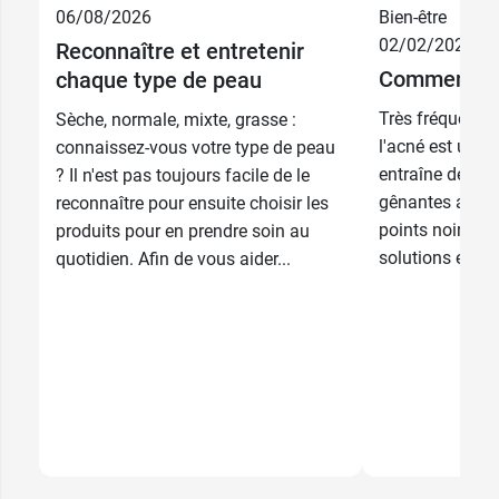
06/08/2026
Bien-être
02/02/2026
Reconnaître et entretenir
5,48 €
350 g
Comment tra
chaque type de peau
Très fréquente 
Sèche, normale, mixte, grasse :
l'acné est un p
connaissez-vous votre type de peau
entraîne des im
? Il n'est pas toujours facile de le
gênantes au quo
reconnaître pour ensuite choisir les
points noirs, ky
produits pour en prendre soin au
solutions existe
quotidien. Afin de vous aider...