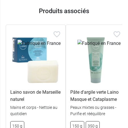
Produits associés
Conditionnement :
Boîte avec sachet de 300 g
Laino savon de Marseille
Pâte d'argile verte Laino
naturel
Masque et Cataplasme
Mains et corps - Nettoie au
Peaux mixtes ou grasses -
quotidien
Purifie et rééquilibre
150 g
150 g
350 g