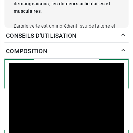
démangeaisons, les douleurs articulaires et
musculaires
.
L’argile verte est un ingrédient issu de la terre et
utilisé depuis des millénaires pour ses nombreux
CONSEILS D'UTILISATION
bienfaits. Naturellement riche en oligo-éléments
et en minéraux, elle possède des
vertus
COMPOSITION
reminéralisantes, détoxifiantes, cicatrisantes et
antiseptiques
. Elle agit comme un aimant en
attirant les impuretés pour mieux les éliminer
ensuite.
Utilisée régulièrement, l’
argile verte surfine
Laino
permet de maintenir une peau nette,
débarrassée des impuretés et matifiée. Les pores
sont
visiblement resserrés
, le teint clarifié et les
imperfections
progressivement réduites
.