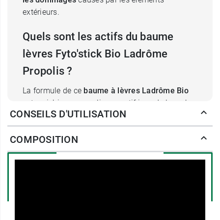
extérieurs.
Quels sont les actifs du baume
lèvres Fyto'stick Bio Ladrôme
Propolis ?
La formule de ce
baume à lèvres Ladrôme Bio
est enrichie en propolis, un actif issu de la ruche
CONSEILS D'UTILISATION
qui favorise la cicatrisation et la régénération
cutanée. Elle est associée à des
agents
COMPOSITION
nourrissants et protecteurs
bien connus,
notamment le beurre de karité, les huiles
végétales et macérats huileux de ricin, avocat,
macadamia, jojoba et calendula et les cires
d’abeille, de candelilla et de carnauba. Tous ces
composants forment un complexe très riche qui
maintient la souplesse de la peau
des lèvres et