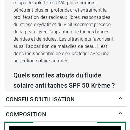
coups de soleil. Les UVA, plus sournois,
pénètrent plus en profondeur et entrainent la
prolifération des radicaux libres, responsables
du stress oxydatif et du vieillissement précoce
de la peau, avec l'apparition de taches brunes,
de rides et de ridules. Les ultraviolets favorisent
aussi l'apparition de maladies de peau. Il est
donc indispensable de s'en protéger avec une
protection solaire adaptée.
Quels sont les atouts du fluide
solaire anti taches SPF 50 Krème ?
Le Fluide solaire anti taches Krème SPF 50 est
CONSEILS D'UTILISATION
une protection solaire pour le visage. Il renferme
des
filtres solaires nouvelle génération
qui
COMPOSITION
assurent une haute protection contre les UVA et
les UVB, tout en respectant votre peau et