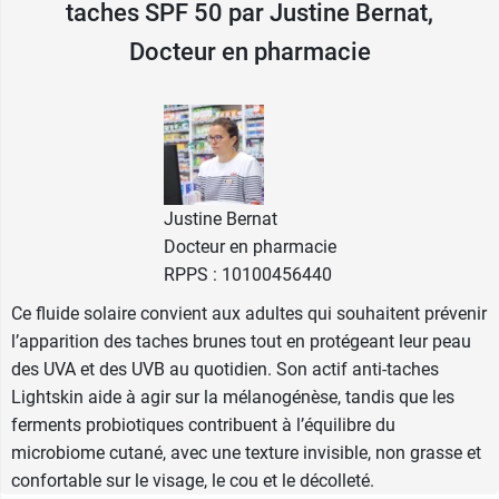
taches SPF 50 par Justine Bernat,
De l'
huile et de la cire de tournesol
vont nourrir
et protéger votre peau des agressions
Docteur en pharmacie
extérieures, tandis que de la glycérine va se
charger de l'hydrater, de l'assouplir et de
l'adoucir.
Avec le Fluide solaire Anti taches SPF 50, vous
profitez d'une
haute protection solaire et d'une
Justine Bernat
protection anti taches
.
Docteur en pharmacie
RPPS : 10100456440
La texture douce du Fluide solaire Anti taches
Ce fluide solaire convient aux adultes qui souhaitent prévenir
Krème SPF 50 fond rapidement sur la peau et
l’apparition des taches brunes tout en protégeant leur peau
laisse un fini invisible, non gras ni collant. Qui
des UVA et des UVB au quotidien. Son actif anti-taches
plus est, son
parfum
monoï
laisse sur la peau
Lightskin aide à agir sur la mélanogénèse, tandis que les
une fragrance ensoleillée et addictive.
ferments probiotiques contribuent à l’équilibre du
microbiome cutané, avec une texture invisible, non grasse et
Caractéristiques :
confortable sur le visage, le cou et le décolleté.
Haute tolérance