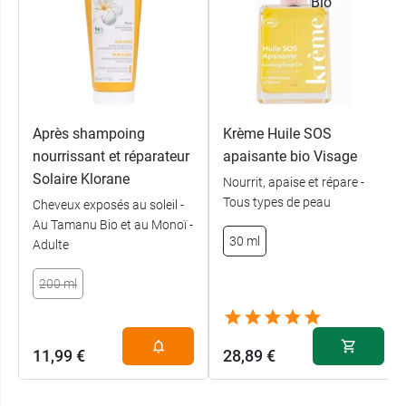
A post shared by Krème | Cosmétiques Bio (@kreme_paris)
Après shampoing
Krème Huile SOS
nourrissant et réparateur
apaisante bio Visage
Solaire Klorane
Nourrit, apaise et répare -
Tous types de peau
Cheveux exposés au soleil -
Au Tamanu Bio et au Monoï -
30 ml
Adulte
200 ml
11,99 €
28,89 €