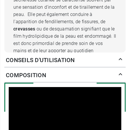
une sensation d'inconfort et de tiraillement de la
peau. Elle peut également conduire à
l'apparition de fendillements, de fissures, de
crevasses
ou de desquamation signifiant que le
film hydrolipidique de la peau est endommagé. Il
est donc primordial de prendre soin de vos
mains et de leur apporter au quotidien
l'hydratation et la protection dont elles ont
CONSEILS D'UTILISATION
besoin.
COMPOSITION
Que contient la crème mains
Rehydrate Jonzac ?
La crème mains hydratante Eau thermale
Jonzac Rehydrate a été spécialement conçue
pour reconstituer le bouclier protecteur de la