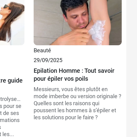
18,98 €
3
Beauté
29/09/2025
9,89 €
1
Epilation Homme : Tout savoir
pour épiler vos poils
tre guide
Messieurs, vous êtes plutôt en
mode imberbe ou version originale ?
ctrolyse…
Quelles sont les raisons qui
s pour se
poussent les hommes à s’épiler et
t de ses
les solutions pour le faire ?
rmations
s
les...