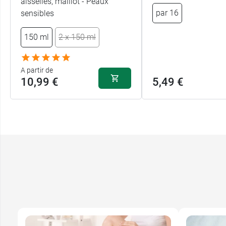
aisselles, maillot - Peaux
par 16
sensibles
150 ml
2 x 150 ml
A partir de
10,99 €
5,49 €