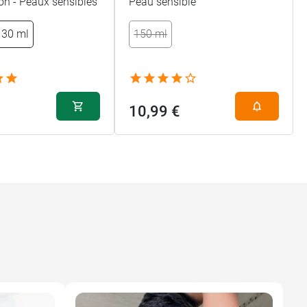
on - Peaux sensibles
Peau sensible
30 ml
150 ml
10,99 €