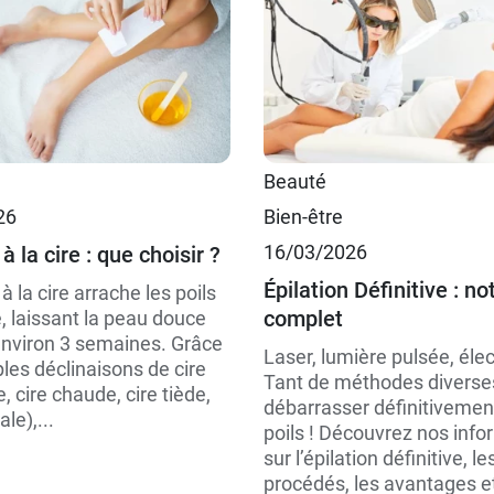
125 ml
Beauté
26
Bien-être
30 ml
16/03/2026
 à la cire : que choisir ?
Épilation Définitive : no
 à la cire arrache les poils
complet
e, laissant la peau douce
nviron 3 semaines. Grâce
Laser, lumière pulsée, éle
les déclinaisons de cire
Tant de méthodes diverse
e, cire chaude, cire tiède,
débarrasser définitivemen
ale),...
poils ! Découvrez nos info
sur l’épilation définitive, le
procédés, les avantages et 