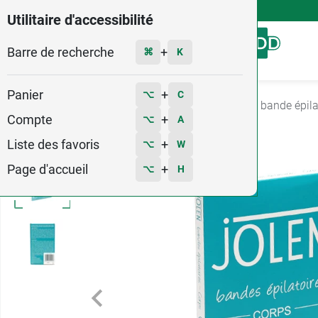
4,9
Voir les 58579 avis
Utilitaire d'accessibilité
Barre de recherche
Menu
+
⌘
K
Panier
+
⌥
C
Accueil
Hygiène - Beauté
Epilation
Cire et bande épila
Compte
+
⌥
A
Liste des favoris
+
⌥
W
Page d'accueil
+
⌥
H