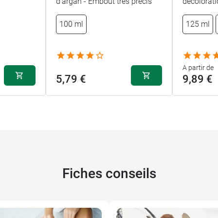
d'argan - Embout très précis
décolorati
100 ml
125 ml
A partir de
5,79 €
9,89 €
Fiches conseils