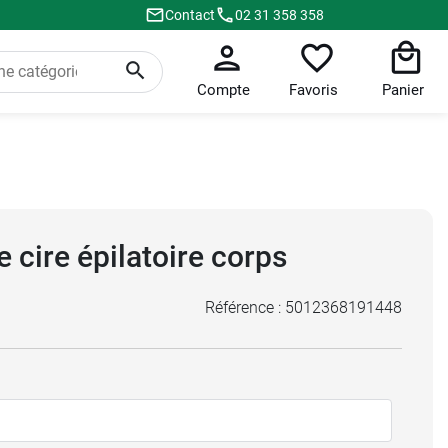
Contact
02 31 358 358
Compte
Favoris
Panier
 cire épilatoire corps
Référence :
5012368191448