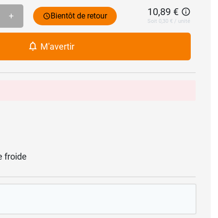
10,89 €
+
Bientôt de retour
Soit 0,30 € / unité
M'avertir
e froide