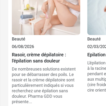
10,99 €
150 ml
Beauté
Beauté
06/08/2026
02/03/20
21,99 €
2 x 150 ml
Rasoir, crème dépilatoire :
Epilation
l'épilation sans douleur
L'épilation
à la racin
De nombreuses solutions existent
pendant e
pour se débarrasser des poils. Le
aux multip
rasoir et la crème dépilatoire sont
(cire froid
particulièrement indiqués si vous
cire orient
recherchez une épilation sans
douleur. Pharma GDD vous
présente...