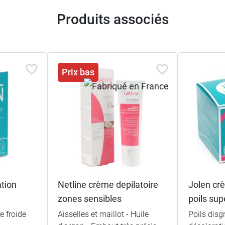
Produits associés
Prix bas
ation
Netline crème depilatoire
Jolen cr
zones sensibles
poils sup
e froide
Aisselles et maillot - Huile
Poils disg