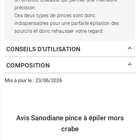
précision.
Ces deux types de pinces sont donc
indispensables pour une parfaite épilation des
sourcils et donc rehausser votre regard.
Sanodiane Pince à épiler mors
CONSEILS D'UTILISATION
crabe pour les sourcils
COMPOSITION
L'épilation des sourcils est un soin visage
indispensable chez quasiment toutes les
Mis à jour le : 23/06/2026
femmes, excepté les chanceuses qui possèdent
déjà une belle ligne. Afin de la réaliser dans de
bonnes conditions, vous devez en premier lieu
utiliser une pince à épiler avec un embout plat
qui retirera tous les poils disgracieux
Avis Sanodiane pince à épiler mors
de manière
rapide et efficace
. Ensuite, vous devrez vous
crabe
munir d'une pince à épiler avec un embout