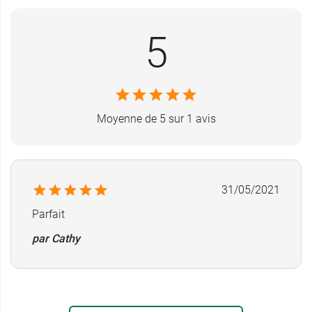
biseauté pour une meilleure précision afin de
parfaire votre ligne en retirant poil par poil. En ce
5
qui concerne les petites imperfections de la
peau, comme les points noirs, le
tire-comédons
du laboratoire Gilbert
sera l'accessoire idéal.
Modèle de 9 cm
Moyenne de 5 sur 1 avis
Conditionnement :
vendu à l'unité
31/05/2021
Parfait
par Cathy