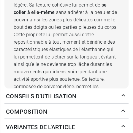
légère. Sa texture cohésive lui permet de
se
coller à elle-même
sans adhérer à la peau et de
couvrir ainsi les zones plus délicates comme le
bout des doigts ou les parties pileuses du corps.
Cette propriété lui permet aussi d’être
repositionnable à tout moment et bénéficie des
caractéristiques élastiques de l'élasthanne qui
lui permettent de s’étirer sur la longueur, évitant
ainsi qu’elle ne devienne trop lâche durant les
mouvements quotidiens, voire pendant une
activité sportive plus soutenue. Sa texture,
composée de polypropylène, permet les
échanges gazeux avec la peau et la laisse
CONSEILS D'UTILISATION
respirer, même en milieu humide. Elle évite ainsi
toute macération et conserve son adhérence en
COMPOSITION
toute circonstance.
VARIANTES DE L'ARTICLE
Du fait de son adhésion cohésive, le retrait de la