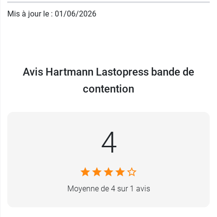
bande de contention Lastopress
de Hartmann
Mis à jour le : 01/06/2026
est totalement indolore. Elle ne contient pas de
latex, auquel certaines peaux peuvent être
allergiques, et n’obstrue pas les rayons X lors
d’une radiographie.
Avis Hartmann Lastopress bande de
Initialement filature de coton, la société
contention
Hartmann
s’est peu à peu développée dans la
fabrication de pansement pour devenir au fil du
temps un leader dans son pays, l’Allemagne,
puis dans le monde entier.
4
Caractéristiques :
Elastique 1 sens, confortable, repositionnable,
contention légère
Moyenne de 4 sur 1 avis
Allongement longitudinal > 120 %
Dimensions : 10 cm x 3,5 m, ou 7cm x 3m