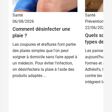
Blanc - 8 cm x
1,29 €
4 m
Santé
Santé
06/08/2026
Prévention
Blanc - 10 cm
1,39 €
22/06/2026
Comment désinfecter une
x 4 m
0,75 €
5 cm x 4 m
Quels sont l
plaie ?
Bleu - 4 cm x
2,99 €
types de pa
4 m
0,95 €
Les coupures et éraflures font partie
7 cm x 4 m
des plaies simples que l'on peut
Les pansement
Bleu - 6 cm x
2,99 €
soigner à domicile sans faire appel à
aujourd’hui de 
1,25 €
10 cm x 4 m
4 m
un médecin. Pour éviter l'infection,
formes et à tou
Bleu - 8 cm x
on désinfectera la plaie à l'aide des
Adhésifs, liqui
2,99 €
1,65 €
15 cm x 4 m
4 m
produits adaptés....
contre les cors 
intègrent les tr