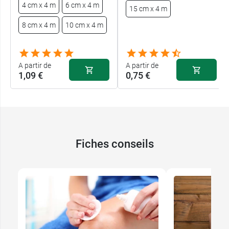
4 cm x 4 m
6 cm x 4 m
15 cm x 4 m
8 cm x 4 m
10 cm x 4 m
A partir de
A partir de
1,09 €
0,75 €
Fiches conseils
Blanc - 4 cm x
1,09 €
4 m
Blanc - 6 cm x
1,19 €
4 m