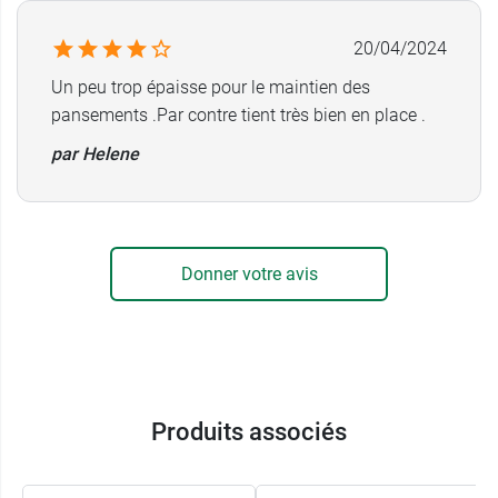
Hartmann propose également des
Bandes
20/04/2024
élastiques à l'oxyde de zinc Varolast Plus
.
Un peu trop épaisse pour le maintien des
Conditionnement :
vendue à l'unité
pansements .Par contre tient très bien en place .
par Helene
Donner votre avis
Produits associés