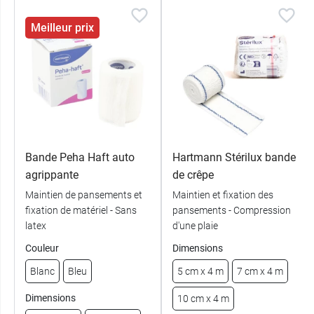
Meilleur prix
Bande Peha Haft auto
Hartmann Stérilux bande
agrippante
de crêpe
Maintien de pansements et
Maintien et fixation des
fixation de matériel - Sans
pansements - Compression
latex
d'une plaie
Couleur
Dimensions
Blanc
Bleu
5 cm x 4 m
7 cm x 4 m
Dimensions
10 cm x 4 m