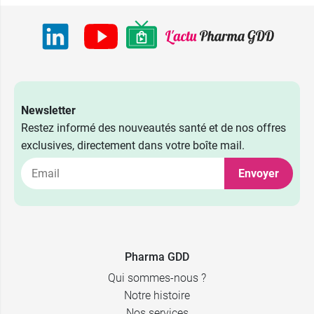
Newsletter
Restez informé des nouveautés santé et de nos offres
exclusives, directement dans votre boîte mail.
Envoyer
0,29 €
5 cm x 4 m
0,39 €
7 cm x 4 m
Pharma GDD
Qui sommes-nous ?
0,49 €
2,39 €
10 cm x 4 m
40 x 5 ml
Notre histoire
Nos services