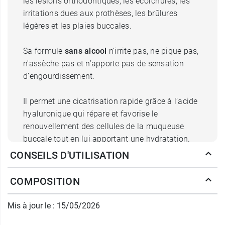
les lésions orthodontiques, les écorchures, les
irritations dues aux prothèses, les brûlures
légères et les plaies buccales.
Sa formule
sans alcool
n’irrite pas, ne pique pas,
n'assèche pas et n’apporte pas de sensation
d’engourdissement.
Il permet une cicatrisation rapide grâce à l’acide
hyaluronique qui répare et favorise le
renouvellement des cellules de la muqueuse
buccale tout en lui apportant une hydratation.
CONSEILS D'UTILISATION
Quelle est la formule du spray Gum
COMPOSITION
Afta Clear ?
L’extrait de racine de gingembre associé à la
Mis à jour le : 15/05/2026
figue de Barbarie apporte une action
anti-