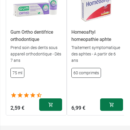
Gum Ortho dentifrice
Homeoaftyl
orthodontique
homeopathie aphte
Prend soin des dents sous
Traitement symptomatique
appareil orthodontique - Dès
des aphtes - A partir de 6
7 ans
ans
75 ml
60 comprimés
2,59 €
6,99 €