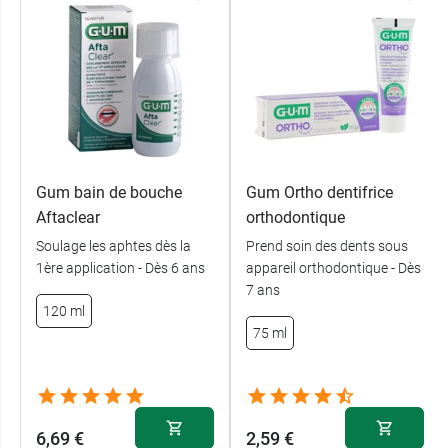
Gum bain de bouche
Gum Ortho dentifrice
Aftaclear
orthodontique
Soulage les aphtes dès la
Prend soin des dents sous
1ère application - Dès 6 ans
appareil orthodontique - Dès
7 ans
120 ml
75 ml
6,69 €
2,59 €