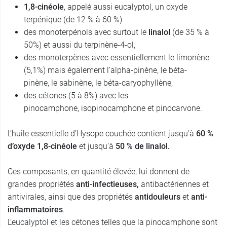
1,8-cinéole
, appelé aussi eucalyptol, un oxyde
terpénique (de 12 % à 60 %)
des monoterpénols avec surtout le
linalol
(de 35 % à
50%) et aussi du terpinène-4-ol,
des monoterpènes avec essentiellement le limonène
(5,1%) mais également l’alpha-pinène, le béta-
pinène, le sabinène, le béta-caryophyllène,
des cétones (5 à 8%) avec les
pinocamphone, isopinocamphone et pinocarvone.
L’huile essentielle d’Hysope couchée contient jusqu’à
60 %
d’oxyde 1,8-cinéole
et jusqu’à
50 % de
linalol.
Ces composants, en quantité élevée, lui donnent de
grandes propriétés
anti-infectieuses,
antibactériennes et
antivirales, ainsi que des propriétés
antidouleurs
et
anti-
inflammatoires
.
L’eucalyptol et les cétones telles que la pinocamphone sont