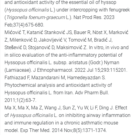
and antioxidant activity of the essential oil of hyssop
(
Hyssopus officinalis
L.) under intercropping with fenugreek
(
Trigonella foenum-graecum
L.). Nat Prod Res. 2023
Feb;37(4):675-680.
Mićović T, Katanić Stanković JS, Bauer R, Nöst X, Marković
Z, Milenković D, Jakovljević V, Tomović M, Bradić J,
Stešević D, Stojanović D, Maksimović Z. In vitro, in vivo and
in silico evaluation of the anti-inflammatory potential of
Hyssopus officinalis L. subsp. aristatus (Godr.) Nyman
(Lamiaceae). J Ethnopharmacol. 2022 Jul 15;293:115201.
Fathiazad F, Mazandarani M, Hamedeyazdan S.
Phytochemical analysis and antioxidant activity of
Hyssopus officinalis L. from Iran. Adv Pharm Bull.
2011;1(2):63-7.
Ma X, Ma X, Ma Z, Wang J, Sun Z, Yu W, Li F, Ding J. Effect
of
Hyssopus officinalis
L. on inhibiting airway inflammation
and immune regulation in a chronic asthmatic mouse
model. Exp Ther Med. 2014 Nov;8(5):1371-1374.