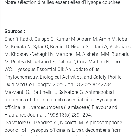
Notre sélection d’huiles essentielles d’Hysope couchée :
Sources :
Sharifi-Rad J, Quispe C, Kumar M, Akram M, Amin M, Iqbal
M, Koirala N, Sytar O, Kregiel D, Nicola S, Ertani A, Victoriano
M, Khosravi-Dehaghi N, Martorell M, Alshehri MM, Butnariu
M, Pentea M, Rotariu LS, Calina D, Cruz-Martins N, Cho
WC. Hyssopus Essential Oil: An Update of Its
Phytochemistry, Biological Activities, and Safety Profile.
Oxid Med Cell Longev. 2022 Jan 13;2022:8442734.
Mazzanti G., Battinelli L., Salvatore G. Antimicrobial
properties of the linalol-rich essential oil of Hyssopus
officinalis L. vardecumbens (Lamiaceae) Flavour and
Fragrance Journal . 1998;13(5):289–294.
Salvatore G., D'Andrea A., Nicoletti M. A pinocamphone
poor oil of Hyssopus officinalis L. var. decumbens from