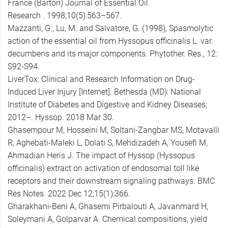
France (Barton) Journal of Essential Oil
Research . 1998;10(5):563–567.
Mazzanti, G., Lu, M. and Salvatore, G. (1998), Spasmolytic
action of the essential oil from Hyssopus officinalis L. var.
decumbens and its major components. Phytother. Res., 12:
S92-S94.
LiverTox: Clinical and Research Information on Drug-
Induced Liver Injury [Internet]. Bethesda (MD): National
Institute of Diabetes and Digestive and Kidney Diseases;
2012–. Hyssop. 2018 Mar 30.
Ghasempour M, Hosseini M, Soltani-Zangbar MS, Motavalli
R, Aghebati-Maleki L, Dolati S, Mehdizadeh A, Yousefi M,
Ahmadian Heris J. The impact of Hyssop (Hyssopus
officinalis) extract on activation of endosomal toll like
receptors and their downstream signaling pathways. BMC
Res Notes. 2022 Dec 12;15(1):366.
Gharakhani-Beni A, Ghasemi Pirbalouti A, Javanmard H,
Soleymani A, Golparvar A. Chemical compositions, yield