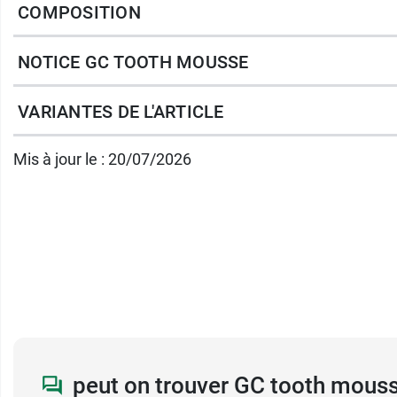
COMPOSITION
Arômes disponibles :
menthe, vanille, fraise,
Réservé à l'usage professionnel.
NOTICE GC TOOTH MOUSSE
Conditionnement :
tube de 40 g.
VARIANTES DE L'ARTICLE
Pour redonner de la blancheur à vos dents, 
Mis à jour le : 20/07/2026
peut on trouver GC tooth mous