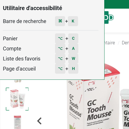
4,9
Voir les 58579 avis
Utilitaire d'accessibilité
Barre de recherche
Menu
+
⌘
K
Panier
+
⌥
C
Accueil
Hygiène - Beauté
Hygiene Bucco dentaire
Den
Compte
+
⌥
A
Liste des favoris
+
⌥
W
Page d'accueil
+
⌥
H