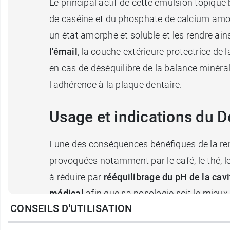
Le principal actif de cette émulsion topique
de caséine et du phosphate de calcium amor
un état amorphe et soluble et les rendre ains
l'émail
, la couche extérieure protectrice de 
en cas de déséquilibre de la balance minér
l'adhérence à la plaque dentaire.
Usage et indications du D
L'une des conséquences bénéfiques de la rem
provoquées notamment par le café, le thé, le v
à réduire par
rééquilibrage du pH de la cav
médical
afin que sa posologie soit le mieu
CONSEILS D'UTILISATION
sensibilité dentaire, l'orthodontie, la xérost