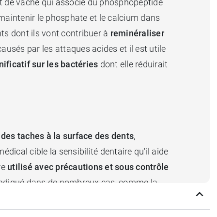
lait de vache qui associe du phosphopeptide
maintenir le phosphate et le calcium dans
nts dont ils vont contribuer à
reminéraliser
s causés par les attaques acides
et il est utile
nificatif sur les bactéries
dont elle réduirait
 des taches à la surface des dents
,
édical cible la sensibilité dentaire qu'il aide
re
utilisé avec précautions et sous contrôle
t indiqué dans de nombreux cas, comme la