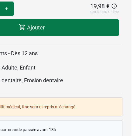
19,98 €
+
Soit 570,86 € / litre
Ajouter
nts - Dès 12 ans
 Adulte, Enfant
é dentaire, Erosion dentaire
tif médical, il ne sera ni repris ni échangé
te commande passée avant 18h