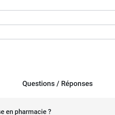
 melon, tutti-frutti.
pensez à la
poudre dentaire Super White Black Edition
, 
Questions / Réponses
se en pharmacie ?