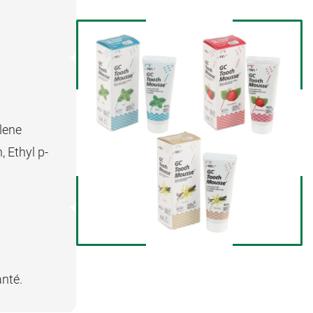
lene
, Ethyl p-
anté.