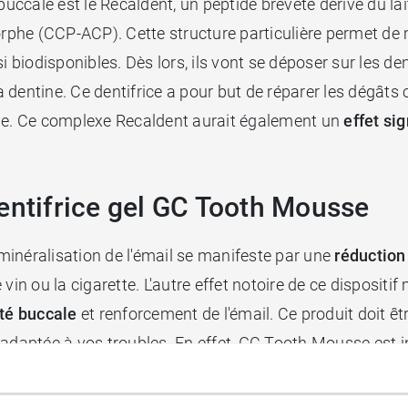
 buccale est le Recaldent, un peptide breveté dérivé du 
phe (CCP-ACP). Cette structure particulière permet de 
i biodisponibles. Dès lors, ils vont se déposer sur les de
la dentine. Ce dentifrice a pour but de réparer les dégât
ale. Ce complexe Recaldent aurait également un
effet sig
entifrice gel GC Tooth Mousse
inéralisation de l'émail se manifeste par une
réduction
in ou la cigarette. L'autre effet notoire de ce dispositif m
ité buccale
et renforcement de l'émail. Ce produit doit êt
x adaptée à vos troubles. En effet, GC Tooth Mousse es
omie, la fluorose, ou encore l'hypominéralisation.*