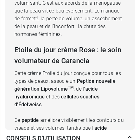
volumisant. C'est aux abords de la ménopause
que la peau vit ce bouleversement. Le manque
de fermeté, la perte de volume, un assèchement
de la peau et de l'inconfort : la chute des
hormones féminines.
Etoile du jour crème Rose : le soin
volumateur de Garancia
Cette crème Etoile du jour conçue pour tous les
types de peaux, associe un
Peptide nouvelle
TM
génération Lipovolume
, de l'
acide
hyaluronique
et des
cellules souches
d'Édelweiss
.
Ce
peptide
améliore visiblement les contours du
visage et ses volumes, tandis que l'
acide
hyaluronique
de bas poids moléculaire agit en
CONSEILS D'UTILISATION