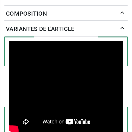
profondeur pour stimuler et fixer les fibres de
collagène et d'élastine, redensifiant et repulpant
COMPOSITION
le derme. Ce fabuleux actif vient également
hydrater la peau à la surface de l'épiderme pour
VARIANTES DE L'ARTICLE
garantir un équilibre du film hydrolipidique.
L'
extrait de souches végétales d'Edelweiss
titré
en
acide léontopodique
aux pouvoirs
raffermissants améliore visiblement le
relâchement du cou et l'apparence des rides sur
les contours des yeux et de la bouche.
Cette
crème liftante
et
comblante
est également
enrichie en extraits de bases fertiles d'
algue
Wakame
et d'
algue brune
pour relancer la
production d'élastine aidant à limiter le neuro-
vieillissement cutané et redessiner les traits
du visage.