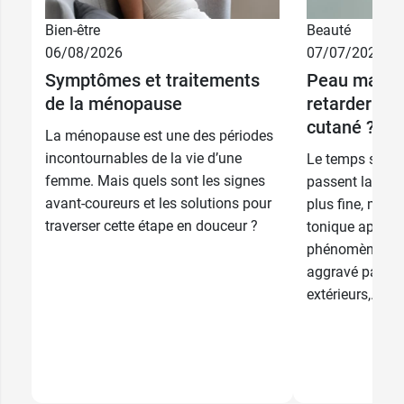
Bien-être
Beauté
06/08/2026
07/07/2026
30 ml + soin
48,39 €
Symptômes et traitements
Peau matur
de nuit offert
de la ménopause
retarder le 
48,39 €
30 ml
cutané ?
La ménopause est une des périodes
incontournables de la vie d’une
Le temps s’écou
femme. Mais quels sont les signes
passent laissa
avant-coureurs et les solutions pour
plus fine, moin
traverser cette étape en douceur ?
tonique appelé
phénomène natu
aggravé par div
extérieurs,...