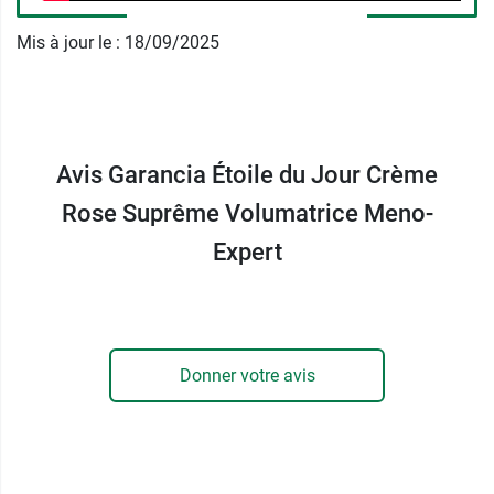
Mis à jour le : 18/09/2025
Associez la
Crème Rose Étoile du Jour
Garancia
à la
Crème Suprême de Nuit À la Belle
Étoile
pour un rituel complet jour et nuit.
Caractéristiques de la crème Rose
Avis Garancia Étoile du Jour Crème
Etoile du jour Garancia
Rose Suprême Volumatrice Meno-
Corrige
visiblement
9 signes de l'âge -
Expert
Résultats des tests cliniques sur actifs
:
Peau
hydratée
, moins
fatiguée
,
+ ferme
et
+
élastique
;
Teint
+
lumineux
; Traits
rehaussés
; Volume
redéfini
; Rides et ridules
réduites;
Contour du visage
redéfini
.
Donner votre avis
Texture
soyeuse
spécifique au massage
:
permet un massage facial tonifiant et
remodelant.
97% d'ingrédients d'origine naturelle -
Testé