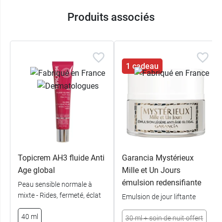
sous contrôle dermatologique
Produits associés
Pot en verre recyclable - Étui en carton issu
de forêts gérées durablement.
Recharge
possible, composée d'au moins
95 % de plastique recyclé et
20 fois
plus
1 cadeau
légère
que le pot+capot.
Conditionnement au choix
: pot de 40 ml
rechargeable et recharge de 40 ml
Topicrem AH3 fluide Anti
Garancia Mystérieux
Age global
Mille et Un Jours
émulsion redensifiante
Peau sensible normale à
mixte - Rides, fermeté, éclat
Emulsion de jour liftante
40 ml
30 ml + soin de nuit offert