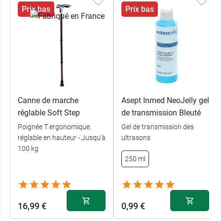
Prix bas
Prix bas
Canne de marche
Asept Inmed NeoJelly gel
réglable Soft Step
de transmission Bleuté
Poignée T ergonomique,
Gel de transmission des
réglable en hauteur - Jusqu'à
ultrasons
100 kg
250 ml
16,99 €
0,99 €