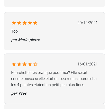
Inox de haute qualité
4 dents
Longueur : 21 cm
Poids : 52 g
20/12/2021
Vendue à l'unité
Top
Retrouvez également le
Pad antidérapant set de
par Marie-pierre
table Identités
.
16/01/2021
Fourchette très pratique pour moi? Elle serait
encore mieux si elle était un peu moins lourde et si
les 4 pointes étaient un petit peu plus fines
par Yves