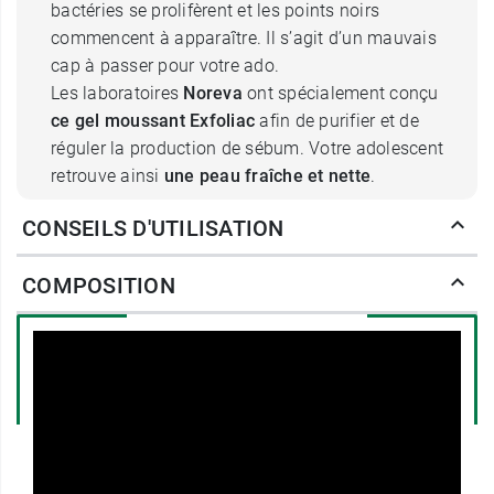
bactéries se prolifèrent et les points noirs
commencent à apparaître. Il s’agit d’un mauvais
cap à passer pour votre ado.
Les laboratoires
Noreva
ont spécialement conçu
ce gel moussant Exfoliac
afin de purifier et de
réguler la production de sébum. Votre adolescent
retrouve ainsi
une peau fraîche et nette
.
CONSEILS D'UTILISATION
Comment agit le gel moussant
intensif Noreva Exfoliac ?
COMPOSITION
Il est formulé
sans savon
et il débouche
efficacement les pores grâce à son action
exfoliante. Sa formule enrichie en zinc permet de
réguler la sécrétion de sébum, et de diminuer la
présence des bactéries. L'AHA apporte son action
purifiante et nettoie la peau en profondeur. La
texture crémeuse et onctueuse de sa mousse