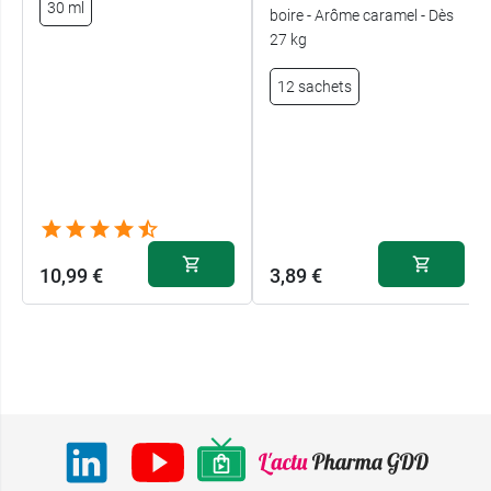
30 ml
boire - Arôme caramel - Dès
27 kg
12 sachets
10,99 €
3,89 €