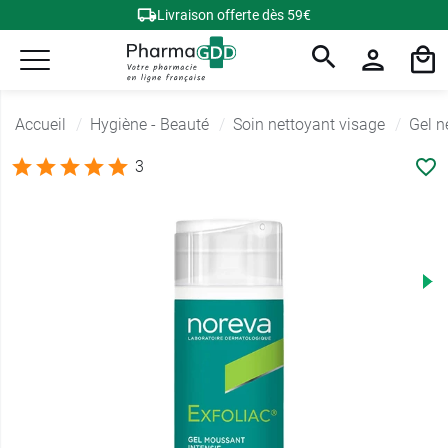
Livraison offerte dès 59€
Accueil
Hygiène - Beauté
Soin nettoyant visage
Gel n
3