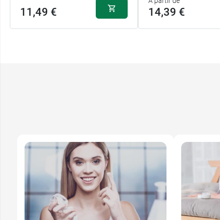
A partir de
11,49 €
14,39 €
14,39
40 ml