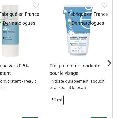
Aloe vera 0,5%
Etat pur crème fondante
ratant
pour le visage
t hydratant - Peaux
Hydrate durablement, adoucit
ées
et assouplit la peau
50 ml