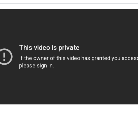
pensez à
Etat pur lait démaquillant
.