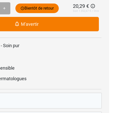
20,29 €
+
Bientôt de retour
Soit 1 352,67 € / litre
M'avertir
- Soin pur
ensible
ermatologues