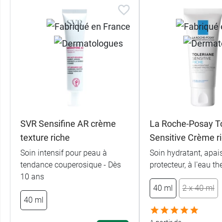
SVR Sensifine AR crème
La Roche-Posay To
texture riche
Sensitive Crème r
Soin intensif pour peau à
Soin hydratant, apai
tendance couperosique - Dès
protecteur, à l'eau t
10 ans
40 ml
2 x 40 ml
40 ml