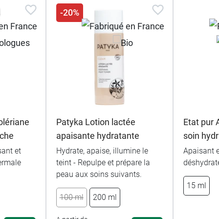
-20%
lériane
Patyka Lotion lactée
Etat pur 
iche
apaisante hydratante
soin hyd
sant et
Hydrate, apaise, illumine le
Apaisant e
hermale
teint - Repulpe et prépare la
déshydrat
peau aux soins suivants.
15 ml
100 ml
200 ml