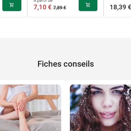
A partir de
7,10 €
18,39 
7,89 €
Fiches conseils
7,10 €
100 ml
 €