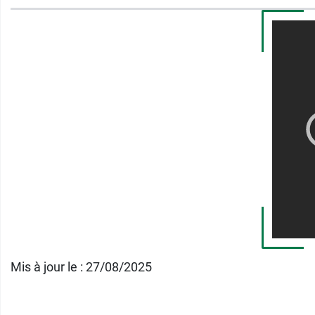
Fabriqué en France.
Formule non parfumée.
Pour le démaquillage des peaux sensibles, 
Conditionnement :
flacon de 15 ml.
Mis à jour le : 27/08/2025