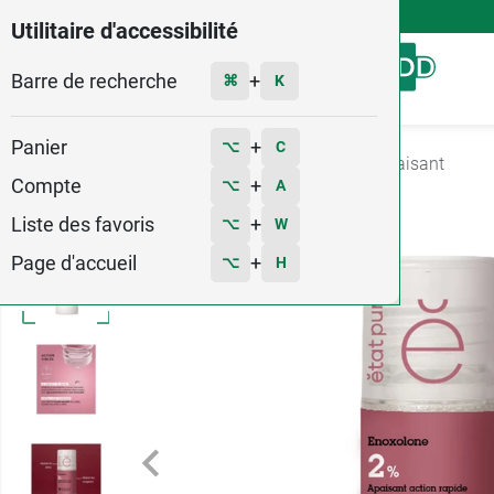
4,9
Voir les 58579 avis
Utilitaire d'accessibilité
Barre de recherche
Menu
+
⌘
K
Panier
+
⌥
C
Accueil
Hygiène - Beauté
Soin Visage
Apaisant
Compte
+
⌥
A
Liste des favoris
+
⌥
W
Page d'accueil
+
⌥
H