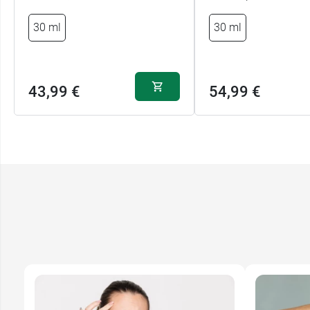
30 ml
30 ml
43,99 €
54,99 €