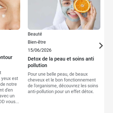
Beauté
Be
Bien-être
08
15/06/2026
Pr
ontour
Ad
Detox de la peau et soins anti
pollution
La
br
t
Pour une belle peau, de beaux
vo
 yeux est
cheveux et le bon fonctionnement
pe
 de notre
de l'organisme, découvrez les soins
us
nt d'en
anti-pollution pour un effet détox.
vo
 avec un
DD vous...