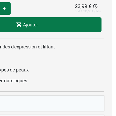
23,99 €
+
Soit 1 599,33 € / litre
Ajouter
ides d'expression et liftant
ypes de peaux
ermatologues