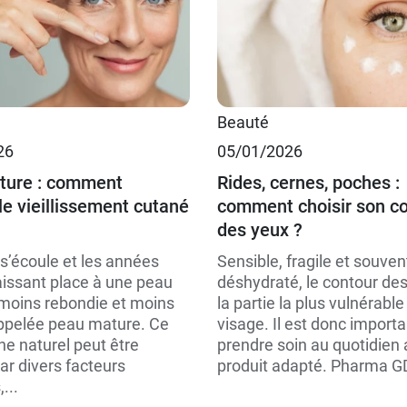
Beauté
26
05/01/2026
ture : comment
Rides, cernes, poches :
le vieillissement cutané
comment choisir son c
des yeux ?
s’écoule et les années
Sensible, fragile et souven
aissant place à une peau
déshydraté, le contour des
, moins rebondie et moins
la partie la plus vulnérable
ppelée peau mature. Ce
visage. Il est donc importa
 naturel peut être
prendre soin au quotidien
ar divers facteurs
produit adapté. Pharma G
...