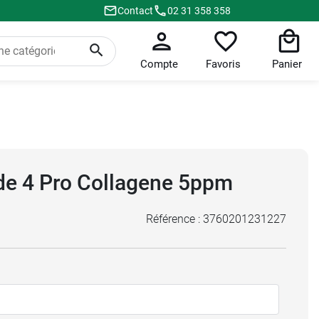
Contact
02 31 358 358
Compte
Favoris
Panier
ide 4 Pro Collagene 5ppm
Référence :
3760201231227