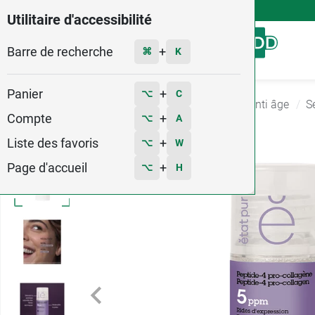
4,9
Voir les 58579 avis
Utilitaire d'accessibilité
Barre de recherche
Menu
+
⌘
K
Panier
+
⌥
C
Accueil
Hygiène - Beauté
Soin anti rides et anti âge
S
Compte
+
⌥
A
Liste des favoris
+
⌥
W
Page d'accueil
+
⌥
H