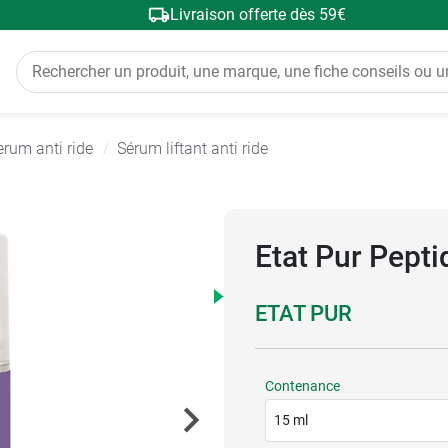
Livraison offerte dès 59€
erum anti ride
Sérum liftant anti ride
Etat Pur Pept
ETAT PUR
Contenance
15 ml