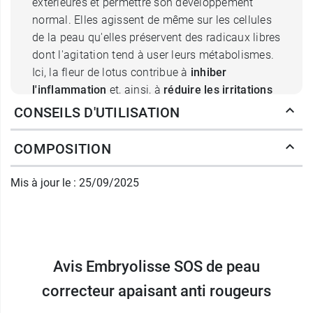
extérieures et permettre son développement
normal. Elles agissent de même sur les cellules
de la peau qu'elles préservent des radicaux libres
dont l'agitation tend à user leurs métabolismes.
Ici, la fleur de lotus contribue à
inhiber
l'inflammation
et, ainsi, à
réduire les irritations
cutanées
. L'acide hyaluronique, de son côté,
CONSEILS D'UTILISATION
stimule l'hydratation
à l'intérieur du derme en
captant les molécules d'eau avant qu'elles ne
COMPOSITION
s'évaporent et
freine ainsi le dessèchement
,
cause principalement des irritations. Il opère
Mis à jour le : 25/09/2025
également un effet repulpant qui
lisse la peau
et
lui donne un
aspect plus rebondi
.
Quelle base de maquillage pour la
Avis Embryolisse SOS de peau
crème SOS soin de peau
correcteur apaisant anti rougeurs
Embryolisse ?