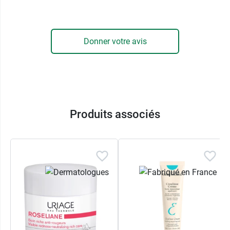
En complément, la formule de cette
crème
correctrice
contient un pigment vert
méticuleusement dosé pour
neutraliser le rouge
Donner votre avis
des irritations
, avec comme objectif d'unifier le
teint et de lui redonner un éclat naturel. Ce qui
fait de ce soin SOS une
base de maquillage
parfaite
pour la peau qu'il prépare à votre
routine habituelle. Sans parfum, il offre une
grande tolérance et pourra remplacer votre
Produits associés
crème de jour. Il est adapté à tous les types de
peau, même les plus sensibles.
Conditionnement :
Tube de 30 ml
Pour les joues, les lèvres et les paumières,
pensez au
stick Embryolisse 3 en 1
, un must
have tellement pratique !