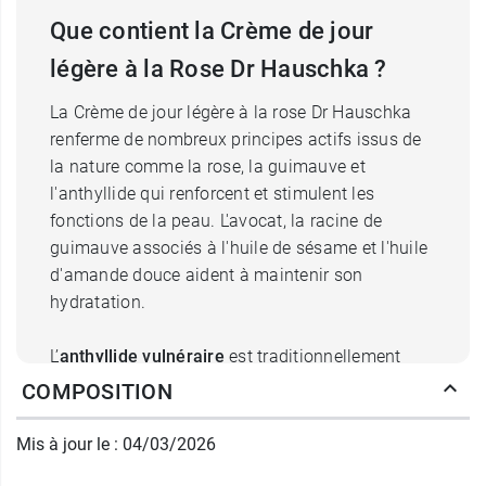
Que contient la Crème de jour
légère à la Rose Dr Hauschka ?
La Crème de jour légère à la rose Dr Hauschka
renferme de nombreux principes actifs issus de
la nature comme la rose, la guimauve et
l'anthyllide qui renforcent et stimulent les
fonctions de la peau. L'avocat, la racine de
guimauve associés à l'huile de sésame et l'huile
d'amande douce aident à maintenir son
hydratation.
L’
anthyllide
vulnéraire
est traditionnellement
utilisée pour soigner les plaies, les brûlures et les
COMPOSITION
inflammations cutanées. Cette plante, riche en
tanins, en saponines, en flavonoïdes et en
Mis à jour le : 04/03/2026
mucilage favorise la protection et la cicatrisation