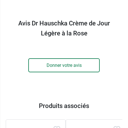
de tissus.
L'
huile d'amande douce
est riche en acide
Avis Dr Hauschka Crème de Jour
oléique, linoléique, palmitique, en albumine et en
enzymes. Elle va hydrater et protéger la peau,
Légère à la Rose
soulager les irritations et les démangeaisons.
Le
beurre de karité
, riche en vitamine A et E, en
latex et en phytostérols contient également de
Donner votre avis
l'acide oléique et de l'acide stéarique, offrant
réparation et hydratation.
Avec la
crème de Jour légère à la rose Dr
Hauschka
, votre peau est nourrie, hydratée et
réconfortée.
Produits associés
Quand appliquer Dr
Hauschka Crème de jour légère à