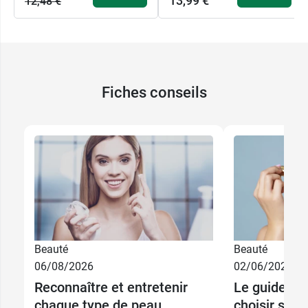
13,99 €
12,48 €
Sans ingrédients de synthèse : parfums,
colorants et conservateurs
Sans huiles minérales, ni silicones et ni PEG
Tests dermatologiques de tolérance cutanée
Non testé sur les animaux
Fiches conseils
Matières premières issues autant que faire
se peut de cultures biologiques contrôlées
ou biodynamiques et/ou du Commerce
Equitable
Conditionnement
: Tube de 30 ml
Beauté
Beauté
06/08/2026
02/06/2026
Reconnaître et entretenir
Le guide co
chaque type de peau
choisir son